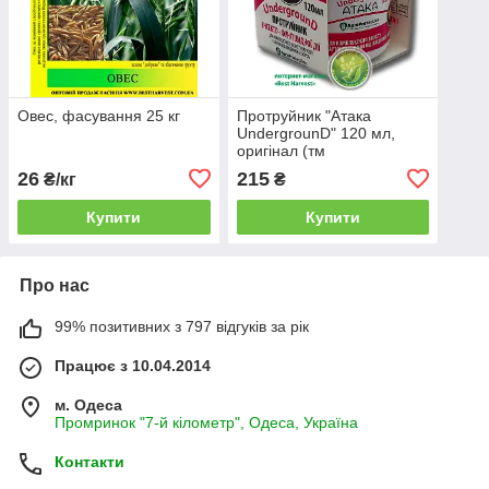
Овес, фасування 25 кг
Протруйник "Атака
UndergrounD" 120 мл,
оригінал (тм
"AgroProtection")
26
215
₴/кг
₴
Купити
Купити
Про нас
99% позитивних з 797 відгуків за рік
Працює з 10.04.2014
м. Одеса
Промринок "7-й кілометр", Одеса, Україна
Контакти