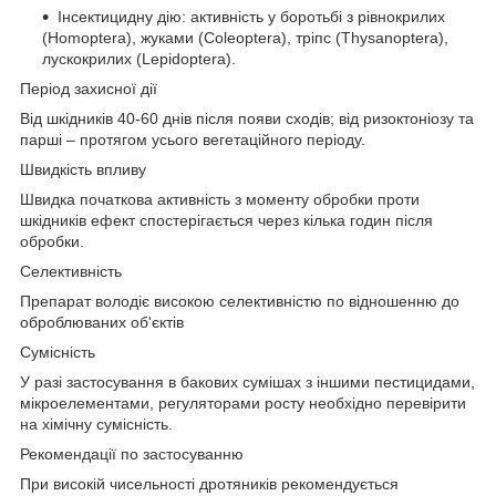
Інсектицидну дію: активність у боротьбі з рівнокрилих
(Homoptera), жуками (Coleoptera), тріпс (Thysanoptera),
лускокрилих (Lepidoptera).
Період захисної дії
Від шкідників 40-60 днів після появи сходів; від ризоктоніозу та
парші – протягом усього вегетаційного періоду.
Швидкість впливу
Швидка початкова активність з моменту обробки проти
шкідників ефект спостерігається через кілька годин після
обробки.
Селективність
Препарат володіє високою селективністю по відношенню до
оброблюваних об'єктів
Сумісність
У разі застосування в бакових сумішах з іншими пестицидами,
мікроелементами, регуляторами росту необхідно перевірити
на хімічну сумісність.
Рекомендації по застосуванню
При високій чисельності дротяників рекомендується