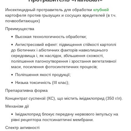
Инсектицидный протравитель для обработки
клубней
картофеля против грызущих и сосущих вредителей (в т.ч.
почвообитающих)
Преимущества
Высокая технологичность обработки;
Антистресовий ефект: підвищення стійкості картоплі
до біотичних і абіотичних факторів навколишнього
середовища і, як наслідок, збільшення схожості,
поліпшення пагоноутворення і зростання вегетативної
маси, посилення фотосинтетичних процесів;
Поліпшення якості продукції;
Низька токсичність (III клас);
Препаративна форма
Концентрат суспензії (КС), що містить імідаклоприд (350 г/л).
Механізм дії
Імідаклоприд блокує передачу нервового імпульсу на
рівні рецептора постсинаптичні мембрани.
Спектр активності