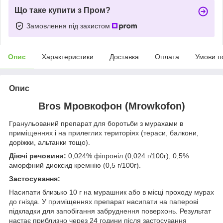
Що таке купити з Пром?
Замовлення під захистом
Опис
Характеристики
Доставка
Оплата
Умови п
Опис
Bros Мровкофон (Mrowkofon)
Гранульований препарат для боротьби з мурахами в
приміщеннях і на прилеглих територіях (тераси, балкони,
доріжки, альтанки тощо).
Діючі речовини:
0,024% фіпроніл (0,024 г/100г), 0,5%
аморфний диоксид кремнію (0,5 г/100г).
Застосування:
Насипати близько 10 г на мурашник або в місці проходу мурах
до гнізда. У приміщеннях препарат насипати на паперові
підкладки для запобігання забруднення поверхонь. Результат
настає приблизно через 24 години після застосування