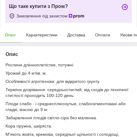
Що таке купити з Пром?
Замовлення під захистом
Опис
Характеристики
Доставка
Оплата
Умови п
Опис
Рослини длінноплетістие, потужні.
Урожай до 4 кг/кв. м.
Особливості агротехніки: для відкритого грунту.
Терміни дозрівання: середньостиглий, від сходів до технічної
стиглості проходить 100-120 день.
Плоди слабо - і среднесплюснутые, слабосегментовані або
гладкі, масою до 9 кг.
Забарвлення плодів світло-сіра без малюнка.
Кора пружна, шкіряста.
М'якоть жовта, кремова, середньої щільності і солодощі,