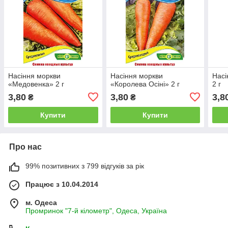
Насіння моркви
Насіння моркви
Насі
«Медовенка» 2 г
«Королева Осіні» 2 г
2 г
3,80
3,80
3,8
₴
₴
Купити
Купити
Про нас
99% позитивних з 799 відгуків за рік
Працює з 10.04.2014
м. Одеса
Промринок "7-й кілометр", Одеса, Україна