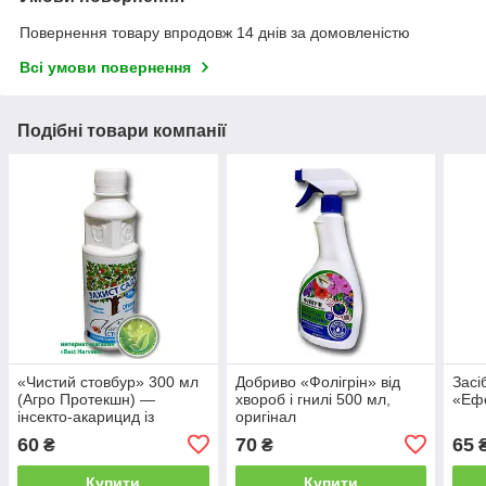
Повернення товару впродовж 14 днів за домовленістю
Всі умови повернення
Подібні товари компанії
«Чистий стовбур» 300 мл
Добриво «Фолігрін» від
Засі
(Агро Протекшн) —
хвороб і гнилі 500 мл,
«Ефе
інсекто-акарицид із
оригінал
фунгіцидним ефектом для
60
70
65
₴
₴
саду
Купити
Купити