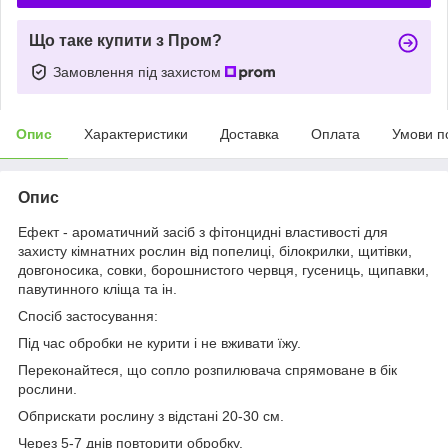
Що таке купити з Пром?
Замовлення під захистом
Опис
Характеристики
Доставка
Оплата
Умови п
Опис
Ефект - ароматичний засіб з фітонцидні властивості для
захисту кімнатних рослин від попелиці, білокрилки, щитівки,
довгоносика, совки, борошнистого червця, гусениць, щипавки,
павутинного кліща та ін.
Спосіб застосування:
Під час обробки не курити і не вживати їжу.
Переконайтеся, що сопло розпилювача спрямоване в бік
рослини.
Обприскати рослину з відстані 20-30 см.
Через 5-7 днів повторити обробку.