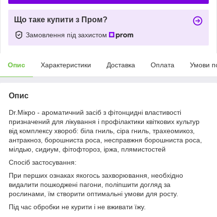
Що таке купити з Пром?
Замовлення під захистом
Опис
Характеристики
Доставка
Оплата
Умови п
Опис
Dr.Мікро - ароматичний засіб з фітонцидні властивості
призначений для лікування і профілактики квіткових культур
від комплексу хвороб: біла гниль, сіра гниль, трахеомикоз,
антракноз, борошниста роса, несправжня борошниста роса,
мілдью, сидиум, фітофтороз, іржа, плямистостей
Спосіб застосування:
При перших ознаках якогось захворювання, необхідно
видалити пошкоджені пагони, поліпшити догляд за
рослинами, їм створити оптимальні умови для росту.
Під час обробки не курити і не вживати їжу.