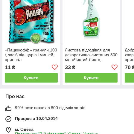
«Пацюкофф» гранули 100
Листова підгодівля для
Добр
г, засіб від щурів і мишей,
декоративно-листяних 300
хвор
оригінал
мл «Чистий Лист»,
ориг
оригінал
11
33
70
₴
₴
Купити
Купити
Про нас
99% позитивних з 800 відгуків за рік
Працює з 10.04.2014
м. Одеса
Промринок "7-й кілометр", Одеса, Україна