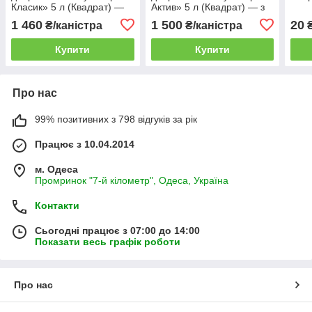
Класик» 5 л (Квадрат) —
Актив» 5 л (Квадрат) — з
концентрат
амінокислотами та
1 460
1 500
20
₴/каністра
₴/каністра
боретаноламіну
поліолами
Купити
Купити
Про нас
99% позитивних з 798 відгуків за рік
Працює з 10.04.2014
м. Одеса
Промринок "7-й кілометр", Одеса, Україна
Контакти
Сьогодні працює з 07:00 до 14:00
Показати весь графік роботи
Про нас