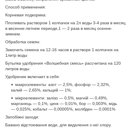
Способ применения:
Корневая подкормка:
Пполивать раствором 1 колпачок на 2л воды 3-4 раза в месяц
в весенне-летнем периоде,1 ― 2 раза в месяц осенне-
зимнем.
Обработка семян:
Замочить семена на 12-16 часов в растворе 1 колпачок на
1литр воды
Бутылка удобрения «Волшебная смесь» рассчитана на 120
литров воды.
Удобрение включает в себя:
макроэлементы: азот — 2,5%, фосфор — 2,32%,
калий — 2,65%, кальций — 1%;
мікроелементи: залізо — 0,5%, магній — 0,49%,
марганець — 0,1%, цинк — 0,01%, бор — 0,003%, мідь
— 0,025%, кобальт — 0,00005%, молібден — 0,0001%
Запобіжні заходи:
Бажано відстоювання води, для видалення з неї хлору.