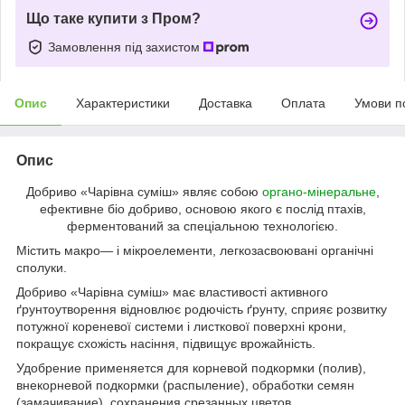
Що таке купити з Пром?
Замовлення під захистом
Опис
Характеристики
Доставка
Оплата
Умови п
Опис
Добриво «Чарівна суміш» являє собою
органо-мінеральне
,
ефективне біо добриво, основою якого є послід птахів,
ферментований за спеціальною технологією.
Містить макро— і мікроелементи, легкозасвоювані органічні
сполуки.
Добриво «Чарівна суміш» має властивості активного
ґрунтоутворення відновлює родючість ґрунту, сприяє розвитку
потужної кореневої системи і листкової поверхні крони,
покращує схожість насіння, підвищує врожайність.
Удобрение применяется для корневой подкормки (полив),
внекорневой подкормки (распыление), обработки семян
(замачивание), сохранения срезанных цветов.