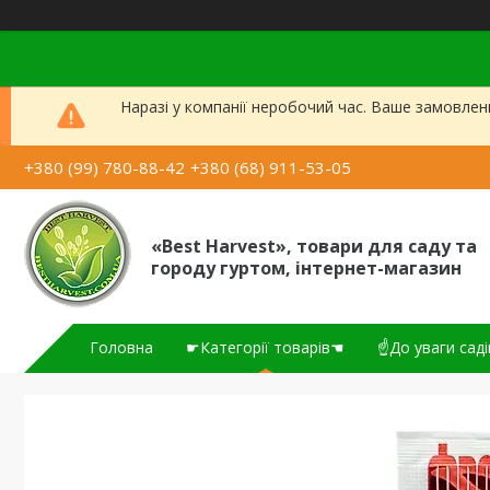
Наразі у компанії неробочий час. Ваше замовлен
+380 (99) 780-88-42
+380 (68) 911-53-05
«Best Harvest», товари для саду та
городу гуртом, інтернет-магазин
Головна
☛Категорії товарів☚
☝До уваги саді