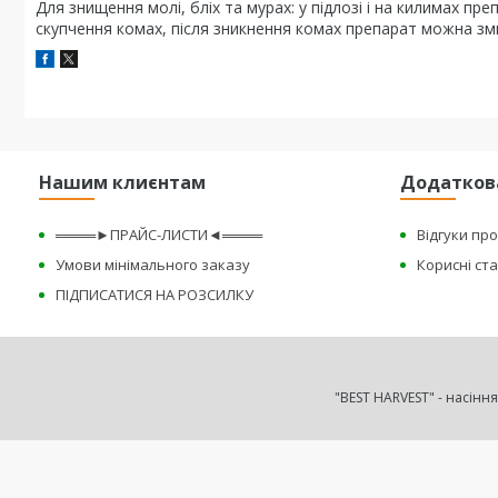
Для знищення молі, бліх та мурах: у підлозі і на килимах пр
скупчення комах, після зникнення комах препарат можна зм
Нашим клиєнтам
Додатков
════►ПРАЙС-ЛИСТИ◄════
Відгуки пр
Умови мінімального заказу
Корисні ста
ПІДПИСАТИСЯ НА РОЗСИЛКУ