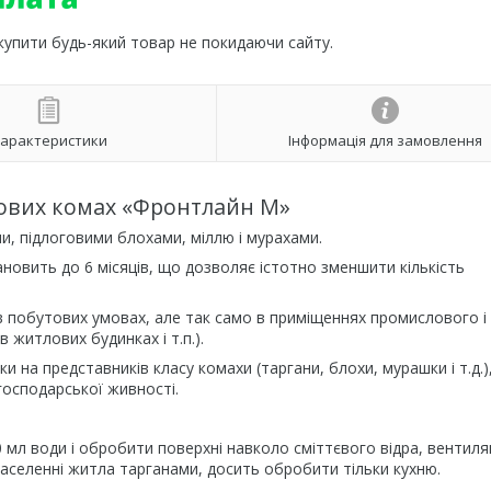
 купити будь-який товар не покидаючи сайту.
арактеристики
Інформація для замовлення
тових комах «Фронтлайн М»
, підлоговими блохами, міллю і мурахами.
ановить до 6 місяців, що дозволяє істотно зменшити кількість
 побутових умовах, але так само в приміщеннях промислового і
 житлових будинках і т.п.).
ьки на представників класу комахи (таргани, блохи, мурашки і т.д.)
господарської живності.
 мл води і обробити поверхні навколо сміттєвого відра, вентиля
заселенні житла тарганами, досить обробити тільки кухню.