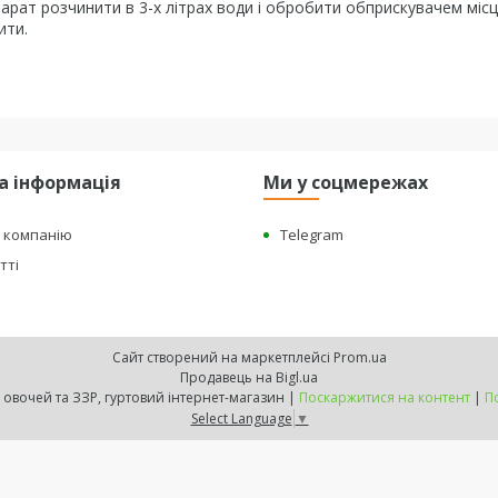
епарат розчинити в 3-х літрах води і обробити обприскувачем міс
ити.
а інформація
Ми у соцмережах
о компанію
Telegram
тті
Сайт створений на маркетплейсі
Prom.ua
Продавець на Bigl.ua
"BEST HARVEST" - насіння овочей та ЗЗР, гуртовий інтернет-магазин |
Поскаржитися на контент
|
П
Select Language
▼