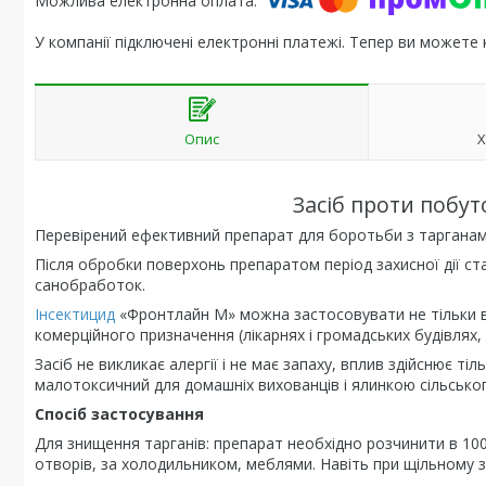
У компанії підключені електронні платежі. Тепер ви можете
Опис
Х
Засіб проти побу
Перевірений ефективний препарат для боротьби з тарганами
Після обробки поверхонь препаратом період захисної дії ст
санобработок.
Інсектицид
«Фронтлайн М» можна застосовувати не тільки в
комерційного призначення (лікарнях і громадських будівлях, в
Засіб не викликає алергії і не має запаху, вплив здійснює тіл
малотоксичний для домашніх вихованців і ялинкою сільсько
Спосіб застосування
Для знищення тарганів: препарат необхідно розчинити в 100
отворів, за холодильником, меблями. Навіть при щільному 