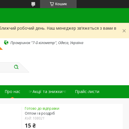
Кошик
йближчий робочий день. Наш менеджер зв’яжеться з вами в
Промринок "7-й кілометр", Одеса, Україна
Про нас
☞Акції та знижки☜
Прайс-листи
Готово до відправки
Оптом і в роздріб
Код:
108021
15 ₴