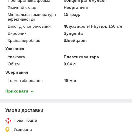
Препаративна форма
Концентрат емульсії
Хімічний склад
Неорганічні
Мінімальна температура
15 град.
ефективної дії
Вміст діючої речовини
Флуазифоп-П-бутил, 150 г/л
Виробник
Syngenta
Країна виробник
Швейцарія
Упаковка
Упаковка
Пластикова тара
Об`єм
0.04 л
Зберігання
Термін зберігання
48 міс
Приховати
Умови доставки
Нова Пошта
Укрпошта