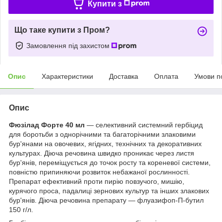
Купити з
Що таке купити з Пром?
Замовлення під захистом
Опис
Характеристики
Доставка
Оплата
Умови п
Опис
Фюзілад Форте 40 мл
— селективний системний гербіцид
для боротьби з однорічними та багаторічними злаковими
бур'янами на овочевих, ягідних, технічних та декоративних
культурах. Діюча речовина швидко проникає через листя
бур'янів, переміщується до точок росту та кореневої системи,
повністю припиняючи розвиток небажаної рослинності.
Препарат ефективний проти пирію повзучого, мишію,
курячого проса, падалиці зернових культур та інших злакових
бур'янів. Діюча речовина препарату — флуазифоп-П-бутил
150 г/л.