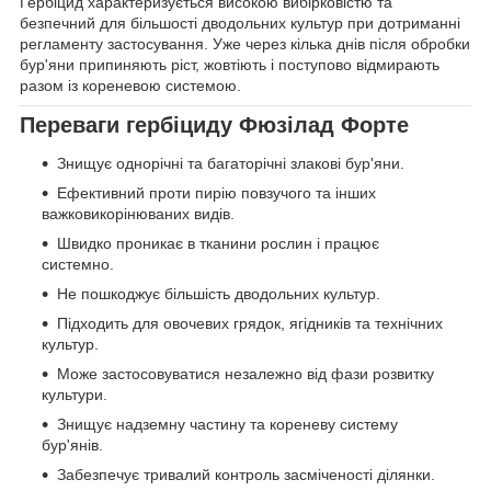
Гербіцид характеризується високою вибірковістю та
безпечний для більшості дводольних культур при дотриманні
регламенту застосування. Уже через кілька днів після обробки
бур'яни припиняють ріст, жовтіють і поступово відмирають
разом із кореневою системою.
Переваги гербіциду Фюзілад Форте
Знищує однорічні та багаторічні злакові бур'яни.
Ефективний проти пирію повзучого та інших
важковикорінюваних видів.
Швидко проникає в тканини рослин і працює
системно.
Не пошкоджує більшість дводольних культур.
Підходить для овочевих грядок, ягідників та технічних
культур.
Може застосовуватися незалежно від фази розвитку
культури.
Знищує надземну частину та кореневу систему
бур'янів.
Забезпечує тривалий контроль засміченості ділянки.