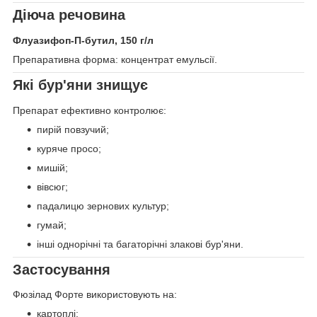
Діюча речовина
Флуазифоп-П-бутил, 150 г/л
Препаративна форма: концентрат емульсії.
Які бур'яни знищує
Препарат ефективно контролює:
пирій повзучий;
куряче просо;
мишій;
вівсюг;
падалицю зернових культур;
гумай;
інші однорічні та багаторічні злакові бур'яни.
Застосування
Фюзілад Форте використовують на:
картоплі;