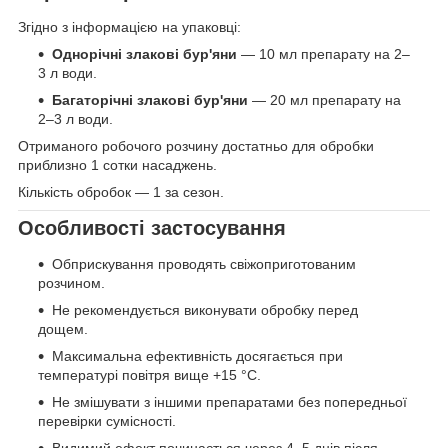
Згідно з інформацією на упаковці:
Однорічні злакові бур'яни
— 10 мл препарату на 2–
3 л води.
Багаторічні злакові бур'яни
— 20 мл препарату на
2–3 л води.
Отриманого робочого розчину достатньо для обробки
приблизно 1 сотки насаджень.
Кількість обробок — 1 за сезон.
Особливості застосування
Обприскування проводять свіжоприготованим
розчином.
Не рекомендується виконувати обробку перед
дощем.
Максимальна ефективність досягається при
температурі повітря вище +15 °C.
Не змішувати з іншими препаратами без попередньої
перевірки сумісності.
Видимий ефект починається через 4–5 днів після