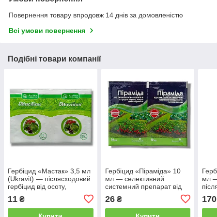
Повернення товару впродовж 14 днів за домовленістю
Всі умови повернення
Подібні товари компанії
Гербіцид «Мастак» 3,5 мл
Гербіцид «Піраміда» 10
Герб
(Ukravit) — післясходовий
мл — селективний
мл 
гербіцид від осоту,
системний препарат від
післ
кульбаби та бур'янів на
коренепаросткових
суціл
11
26
170
₴
₴
полуниці, капусті та
бур’янів
буряках
Купити
Купити