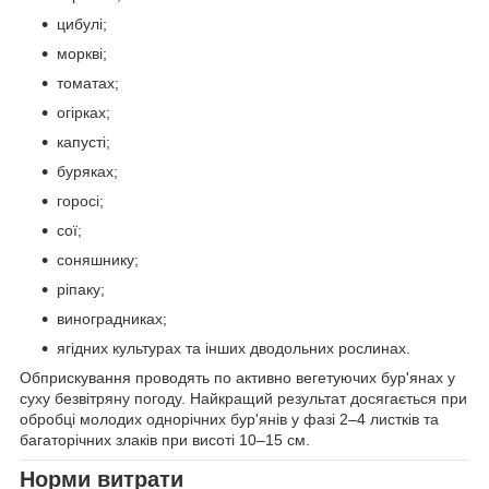
цибулі;
моркві;
томатах;
огірках;
капусті;
буряках;
горосі;
сої;
соняшнику;
ріпаку;
виноградниках;
ягідних культурах та інших дводольних рослинах.
Обприскування проводять по активно вегетуючих бур'янах у
суху безвітряну погоду. Найкращий результат досягається при
обробці молодих однорічних бур'янів у фазі 2–4 листків та
багаторічних злаків при висоті 10–15 см.
Норми витрати