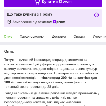
Купити з
Що таке купити з Пром?
Замовлення під захистом
Опис
Характеристики
Доставка
Оплата
Умови п
Опис
Тотус
— сучасний інсектицид-акарицид системної та
контактно-кишкової дії у формі водорозчинних гранул для
захисту овочевих, плодово-ягідних та декоративних культур
від широкого спектра шкідників. Препарат містить комбінацію
двох неонікотиноїдів —
тіаклоприд 200 г/л
та
клотіанідин
100 г/л
, що забезпечує швидкий «нокдаун-ефект» та
тривалий захист рослин до 28 днів.
Завдяки системній дії активні речовини швидко проникають у
тканини рослини та знищують шкідників як при
безпосередньому контакті, так і під час живлення