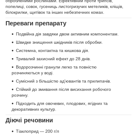
обробленими рослинами. Ефективний проти трипсів,
попелиці, совок, гусениць листогризучих метеликів, кліщів,
білокрилки, щитівок та інших небезпечних комах.
Переваги препарату
Подвійна дія завдяки двом активним компонентам.
Швидке знищення шкідників після обробки.
Системна, контактна та кишкова дія.
Тривалий захисний ефект до 28 днів.
Водорозчинні гранули легко та повністю
розчиняються у воді.
Сумісний з більшістю ад'ювантів та прилипачів.
Стійкий до змивання після висихання робочого
розчину.
Підходить для овочевих, плодових, ягідних та
декоративних культур.
Діючі речовини
Тіаклоприд — 200 г/л