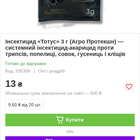
Інсектицид «Тотус» 3 г (Агро Протекшн) —
системний інсектицид-акарицид проти
трипсів, попелиці, совок, гусениць і кліщів
Готово до відправки
Код: 205308
Опт і роздріб
13
₴
Мінімальна сума замовлення на сайті — 500 ₴
9,60 ₴
від 20 шт.
Купити
або