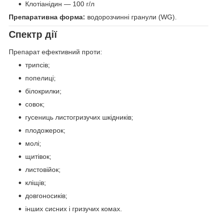
Клотіанідин — 100 г/л
Препаративна форма:
водорозчинні гранули (WG).
Спектр дії
Препарат ефективний проти:
трипсів;
попелиці;
білокрилки;
совок;
гусениць листогризучих шкідників;
плодожерок;
молі;
щитівок;
листовійок;
кліщів;
довгоносиків;
інших сисних і гризучих комах.