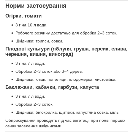
Норми застосування
Огірки, томати
3 г на 10 л води.
Робочого розчину достатньо для обробки 2–3 соток.
Шкідники: трипси, совки.
Плодові культури (яблуня, груша, персик, слива,
черешня, вишня, виноград)
3 г на 7 л води.
Обробка 2–3 соток або 3–4 дерев.
Шкідники: кліщі, попелиця, плодожерка, листовійки.
Баклажани, кабачки, гарбузи, капуста
3 г на 7 л води.
Обробка 2–3 соток.
Шкідники: білокрилка, щитівки, капустяна совка, міль.
Обприскування проводять під час вегетації при появі перших
ознак заселення шкідниками.