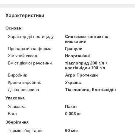
Характеристики
Основні
Характер дії пестициду
Системно-контактно-
кишковий
Препаративна форма
Гранули
Хімічний склад
Неорганічні
Вміст діючої речовини
тіаклоприд 200 г/л +
клотіанідин 100 г/л
Виробник
Агро Протекшн
Країна виробник
Україна
Діюча речовина
Тіаклоприд, Клотіанідін
Упаковка
Упаковка
Пакет
Вага
0.003 кг
Зберігання
Термін зберігання
60 міс