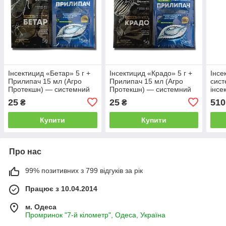
Інсектицид «Бетар» 5 г +
Інсектицид «Крадо» 5 г +
Інсе
Прилипач 15 мл (Агро
Прилипач 15 мл (Агро
сист
Протекшн) — системний
Протекшн) — системний
інсе
інсектицид проти
інсектицид від
спек
25
25
510
₴
₴
білокрилки, попелиці та
колорадського жука,
інших шкідників
трипсів та інших шкідників
Купити
Купити
Про нас
99% позитивних з 799 відгуків за рік
Працює з 10.04.2014
м. Одеса
Промринок "7-й кілометр", Одеса, Україна