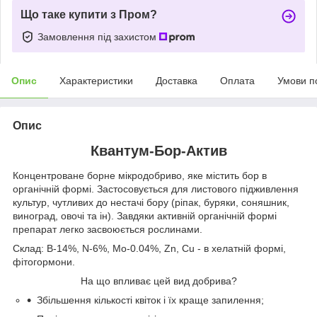
Що таке купити з Пром?
Замовлення під захистом
Опис
Характеристики
Доставка
Оплата
Умови п
Опис
Квантум-Бор-Актив
Концентроване борне мікродобриво, яке містить бор в
органічній формі. Застосовується для листового підживлення
культур, чутливих до нестачі бору (ріпак, буряки, соняшник,
виноград, овочі та ін). Завдяки активній органічній формі
препарат легко засвоюється рослинами.
Склад: B-14%, N-6%, Mo-0.04%, Zn, Cu - в хелатній формі,
фітогормони.
На що впливає цей вид добрива?
Збільшення кількості квіток і їх краще запилення;