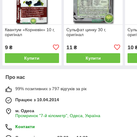
Квантум «Корневін» 10 г,
Сульфат цинку 30 г,
Суль
оригінал
оригінал
ориг
9
11
10
₴
₴
Купити
Купити
Про нас
99% позитивних з 797 відгуків за рік
Працює з 10.04.2014
м. Одеса
Промринок "7-й кілометр", Одеса, Україна
Контакти