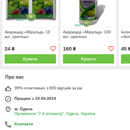
Акарицид «Міральд» 10
Акарицид «Міральд» 100
Інсе
мл, оригінал
мл, оригінал
«Акт
24
160
45
₴
₴
Купити
Купити
Про нас
99% позитивних з 800 відгуків за рік
Працює з 10.04.2014
м. Одеса
Промринок "7-й кілометр", Одеса, Україна
Контакти