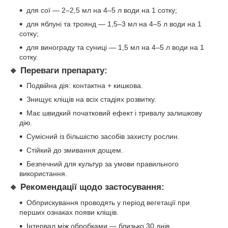
для сої — 2–2,5 мл на 4–5 л води на 1 сотку;
для яблуні та троянд — 1,5–3 мл на 4–5 л води на 1
сотку;
для винограду та суниці — 1,5 мл на 4–5 л води на 1
сотку.
🔹 Переваги препарату:
Подвійна дія: контактна + кишкова.
Знищує кліщів на всіх стадіях розвитку.
Має швидкий початковий ефект і тривалу залишкову
дію.
Сумісний із більшістю засобів захисту рослин.
Стійкий до змивання дощем.
Безпечний для культур за умови правильного
використання.
🔹 Рекомендації щодо застосування:
Обприскування проводять у період вегетації при
перших ознаках появи кліщів.
Інтервал між обробками — близько 30 днів.