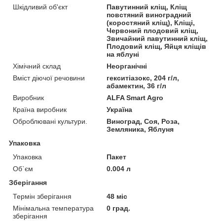
Шкідливий об'єкт
Павутинний кліщ, Кліщ
повстяний виноградний
(коростяний кліщ), Кліщі,
Червоний плодовий кліщ,
Звичайний павутинний кліщ,
Плодовий кліщ, Яйця кліщів
на яблуні
Хімічний склад
Неорганічні
Вміст діючої речовини
гекситіазокс, 204 г/л,
абамектин, 36 г/л
Виробник
ALFA Smart Agro
Країна виробник
Україна
Оброблювані культури.
Виноград, Соя, Роза,
Земляника, Яблуня
Упаковка
Упаковка
Пакет
Об`єм
0.004 л
Зберігання
Термін зберігання
48 міс
Мінімальна температура
0 град.
зберігання