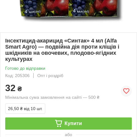
Інсектицид-акарицид «Синтак» 4 мл (Alfa
Smart Agro) — подвійна дія проти кліщів і
шкідників на овочевих, плодово-ягідних
культурах
Готово до відправки
Код: 205306
Опт і роздріб
32
₴
Мінімальна сума замовлення на сайті — 500 ₴
26,50 ₴
від 10 шт.
Купити
або