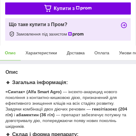
Купити з
Що таке купити з Пром?
Замовлення під захистом
Опис
Характеристики
Доставка
Оплата
Умови п
Опис
🔹 Загальна інформація:
«Синтак» (Alfa Smart Agro)
— інсекто-акарицид нового
покоління з контактно-кишковою дією, призначений для
ефективного знищення кліщів на всіх стадіях розвитку.
Завдяки комбінації двох діючих речовин —
гексітіазокс (204
г/л)
і
абамектин (36 г/л)
— препарат забезпечує потужну та
довготривалу дію, попереджаючи появу нових поколінь
шкідників.
🔹 Склад і форма препарату: