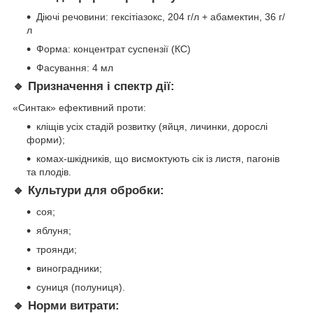
Діючі речовини: гексітіазокс, 204 г/л + абамектин, 36 г/
л
Форма: концентрат суспензії (КС)
Фасування: 4 мл
🔹 Призначення і спектр дії:
«Синтак» ефективний проти:
кліщів усіх стадій розвитку (яйця, личинки, дорослі
форми);
комах-шкідників, що висмоктують сік із листя, пагонів
та плодів.
🔹 Культури для обробки:
соя;
яблуня;
троянди;
виноградники;
суниця (полуниця).
🔹 Норми витрати: