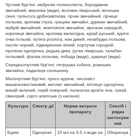
Чутливі бур'яні: амброзія полинолиста, бородавник
звичайний, вероніка (види), воловик лікарський, волошка
синя, галінсога дрібноквіткова, гірчак звичайний, гірчиця
польова, кропива глуха, грицики звичайні, дурман звичайний,
жабрій звичайний, жовтозілля звичайне, зірочник середній,
королиця звичайна, кропива жалюгідна, курай руський, курячі
очка польові, лутига розлога, мак дикий, незабудка польова,
паслін чорний, підмаренник чіпкий, портулак городній,
проліска однорічна, редька дика, рутка лікарська, талабан
польовий, фіалка польова, лобода (види), щириця (види).
Середньочутливі бур'яні: петрушка собача, ромашка
звичайна, падалиця соняшнику.
Малочутливі бур'яні: просо куряче, лисохвіст
мишачохвостиковий, метлюг звичайний, мітлиця однорічна,
мишій зелений, пирій повзучий, пальчатка кров'ю яна, гумай,
свинорий, сорго алепське (з насіння).
Культура
Спектр дії
Норми витрати
Спосіб і
препарату
рядка
застосува
ння
Буряк
Однорічні
10 мл на 3-5 л води на
Обприскув