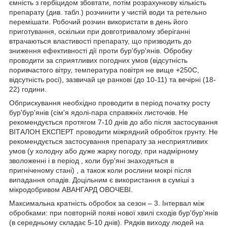
ємність з гербіцидом збовтати, потім розрахункову кількість
препарату (див. табл.) розчинити у чистій води та ретельно
перемішати. Робочий розчин використати в день його
приготування, оскільки при довготривалому зберіганні
втрачаються властивості препарату, що призводить до
зниження ефективності дії проти бур'бур'янів. Обробку
проводити за сприятливих погодних умов (відсутність
поривчастого вітру, температура повітря не вище +250С,
відсутність росі), зазвичай це ранкові (до 10-11) та вечірні (18-
22) години.
Обприскування необхідно проводити в період початку росту
бур'бур'янів (сім'я ядолі-пара справжніх листочків. Не
рекомендується протягом 7-10 днів до або після застосування
ВІТАЛОН ЕКСПЕРТ проводити міжрядний обробіток грунту. Не
рекомендується застосування препарату за несприятливих
умов (у холодну або дуже жарку погоду, при надмірному
зволоженні і в період , коли бур'яні знаходяться в
пригніченому стані) , а також коли рослини мокрі після
випадання опадів. Доцільним є використання в суміші з
мікродобривом АВАНГАРД ОВОЧЕВІ.
Максимальна кратність обробок за сезон – 3. Інтервал між
обробками: при повторній появі нової хвилі сходів бур'бур'янів
(в середньому складає 5-10 днів). Рядків виходу людей на