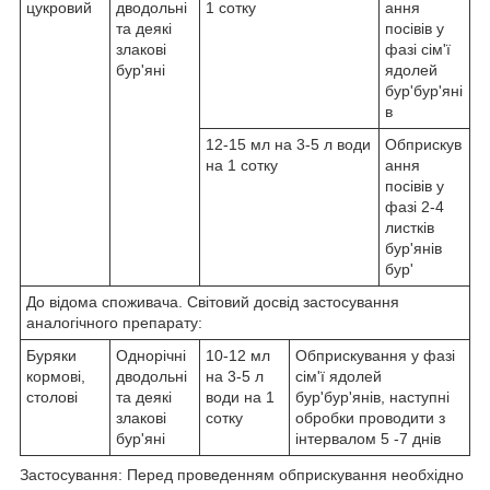
цукровий
дводольні
1 сотку
ання
та деякі
посівів у
злакові
фазі сім'ї
бур'яні
ядолей
бур'бур'яні
в
12-15 мл на 3-5 л води
Обприскув
на 1 сотку
ання
посівів у
фазі 2-4
листків
бур'янів
бур'
До відома споживача. Світовий досвід застосування
аналогічного препарату:
Буряки
Однорічні
10-12 мл
Обприскування у фазі
кормові,
дводольні
на 3-5 л
сім'ї ядолей
столові
та деякі
води на 1
бур'бур'янів, наступні
злакові
сотку
обробки проводити з
бур'яні
інтервалом 5 -7 днів
Застосування: Перед проведенням обприскування необхідно