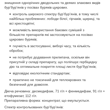
знищення однорічних дводольних та деяких злакових видів
бур'бур'янів у посівах буряків цукрових.
контроль широкого спектру бур'бур'янів, в тому числі
найбільш проблемних: лободи білої, гірчаків, щириці, та
всі хрестоцвітні;
можливість використання бакових сумішей з
більшістю препаратів які застосовуються на посівах
цукрових буряків;
гнучкість в застосуванні, виборі часу, та кількість
обробок;
не потребує додавання прилипача, оскільки він
присутній у складі препарату, що поліпшує гербіцидну
дію та оптимальне покриття площі листя бур'бур'янів;
відповідає екологічним стандартам;
практично не токсичний для теплокровних та
безпечний для довкілля.
Діюча речовина: десмедифам, 71 г/л + фенмедифам, 91 г/л +
етофумезат, 112 г/л.
Препаративна форма: концентрат, що емульгується.
Спектр контрольованих бур'бур'янів: