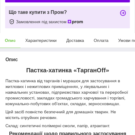
Що таке купити з Пром?
Замовлення під захистом
Опис
Характеристики
Доставка
Оплата
Умови п
Опис
Пастка-хатинка «ТарганOff»
Пастка-хатинка від тарганів і мурашок для застосування в
житлових і нежитлових приміщеннях, у лікувальних і
навчальних установах, підприємствах харчової та переробної
промисловості, закладах громадського харчування і торгівлі,
комунально-побутових об'єктах, складах, зерносховищах.
Цей засіб повністю безпечний для домашніх тварин. Не
містить отруйних речовин.
Склад: синтетичні полімерні смоли, папір, атрактант.
Рекомендації щодо правильного застосування