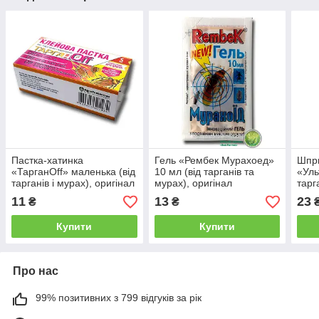
Пастка-хатинка
Гель «Рембек Мурахоед»
Шпр
«ТарганOff» маленька (від
10 мл (від тарганів та
«Уль
тарганів і мурах), оригінал
мурах), оригінал
тарг
ориг
11
13
23
₴
₴
Купити
Купити
Про нас
99% позитивних з 799 відгуків за рік