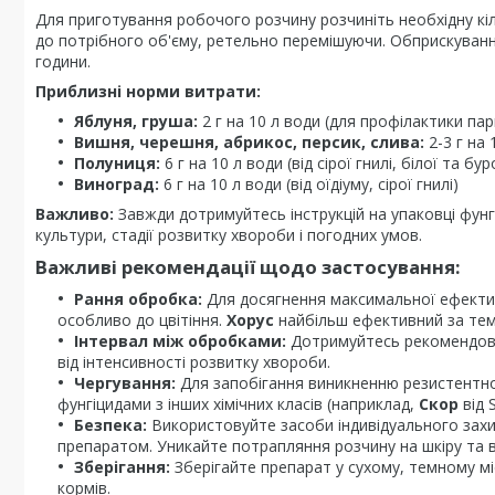
Для приготування робочого розчину розчиніть необхідну кі
до потрібного об'єму, ретельно перемішуючи. Обприскування
години.
Приблизні норми витрати:
Яблуня, груша:
2 г на 10 л води (для профілактики пар
Вишня, черешня, абрикос, персик, слива:
2-3 г на 
Полуниця:
6 г на 10 л води (від сірої гнилі, білої та бу
Виноград:
6 г на 10 л води (від оїдіуму, сірої гнилі)
Важливо:
Завжди дотримуйтесь інструкцій на упаковці фун
культури, стадії розвитку хвороби і погодних умов.
Важливі рекомендації щодо застосування:
Рання обробка:
Для досягнення максимальної ефектив
особливо до цвітіння.
Хорус
найбільш ефективний за темп
Інтервал між обробками:
Дотримуйтесь рекомендован
від інтенсивності розвитку хвороби.
Чергування:
Для запобігання виникненню резистентно
фунгіцидами з інших хімічних класів (наприклад,
Скор
від 
Безпека:
Використовуйте засоби індивідуального захист
препаратом. Уникайте потрапляння розчину на шкіру та в
Зберігання:
Зберігайте препарат у сухому, темному міс
кормів.