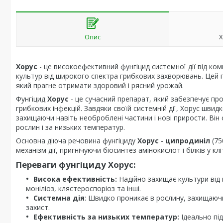
Опис
Х
Хорус
- це високоефективний фунгіцид системної дії від ком
культур від широкого спектра грибкових захворювань. Цей 
який прагне отримати здоровий і рясний урожай.
Фунгіцид
Хорус
- це сучасний препарат, який забезпечує пр
грибкових інфекцій. Завдяки своїй системній дії, Хорус шви
захищаючи навіть необроблені частини і нові прирости. Він
рослин і за низьких температур.
Основна діюча речовина фунгіциду
Хорус
-
ципродиніл
(75
механізм дії, пригнічуючи біосинтез амінокислот і білків у 
Переваги фунгіциду Хорус:
Висока ефективність:
Надійно захищає культури ві
моніліоз, клястероспоріоз та інші.
Системна дія
: Швидко проникає в рослину, захищаючи 
захист.
Ефективність за низьких температур:
Ідеально під