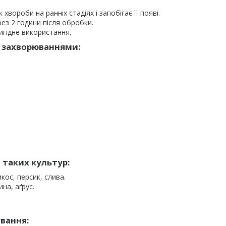
хвороби на ранніх стадіях і запобігає її появі.
ез 2 години після обробки.
гідне використання.
 захворюваннями:
таких культур:
кос, персик, слива.
на, аґрус.
вання: