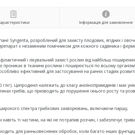
арактеристики
Інформація для замовлення
панії Syngenta, розроблений для захисту плодових, ягідних і овоч
препарат є незамінним помічником для кожного садівника і ферм
офілактичний і лікувальний захист рослин від найбільш поширених
дко проникає в тканини рослини і поширюється по всьому організм
 особливо ефективний для застосування на ранніх стадіях розвит
0 г/кг). Ципродиніл належить до класу анілінопіримідинів і має ун
клітинах грибів, що призводить до порушення їхнього росту та розв
д широкого спектра грибкових захворювань, включаючи паршу,
навіть ті частини, на які не потрапив розчин, і забезпечує трив
ходить для ранньовесняних обробок, коли багато інших фунгіцид