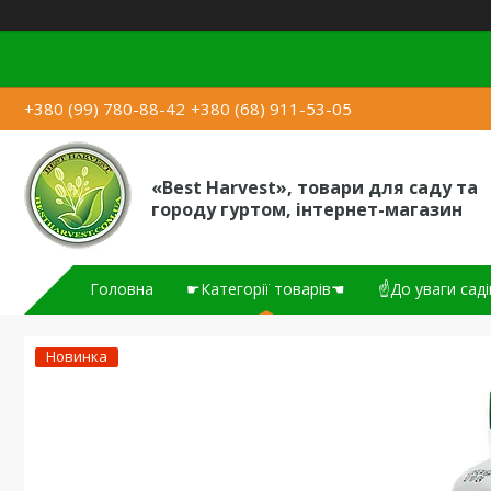
+380 (99) 780-88-42
+380 (68) 911-53-05
«Best Harvest», товари для саду та
городу гуртом, інтернет-магазин
Головна
☛Категорії товарів☚
☝До уваги саді
Новинка