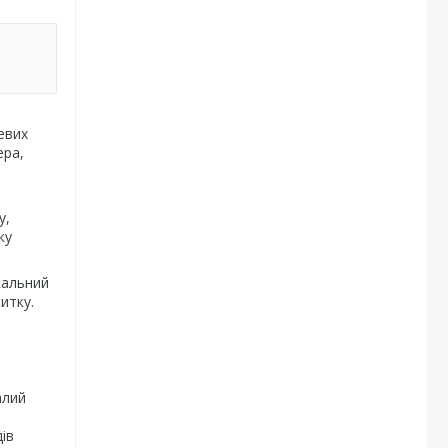
евих
ера,
у,
ку
ікальний
итку.
алий
ів