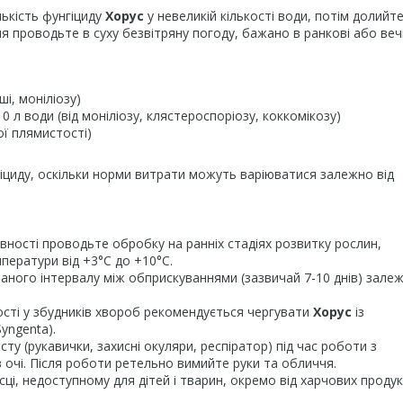
лькість фунгіциду
Хорус
у невеликій кількості води, потім долийт
 проводьте в суху безвітряну погоду, бажано в ранкові або вечі
ші, моніліозу)
10 л води (від моніліозу, клястероспоріозу, коккомікозу)
рої плямистості)
гіциду, оскільки норми витрати можуть варіюватися залежно від
ності проводьте обробку на ранніх стадіях розвитку рослин,
ератури від +3°C до +10°C.
ого інтервалу між обприскуваннями (зазвичай 7-10 днів) зале
сті у збудників хвороб рекомендується чергувати
Хорус
із
Syngenta).
у (рукавички, захисні окуляри, респіратор) під час роботи з
 очі. Після роботи ретельно вимийте руки та обличчя.
ці, недоступному для дітей і тварин, окремо від харчових продукт