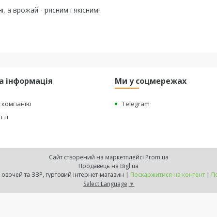
, а врожай - рясним і якісним!
а інформація
Ми у соцмережах
о компанію
Telegram
тті
Сайт створений на маркетплейсі
Prom.ua
Продавець на Bigl.ua
"BEST HARVEST" - насіння овочей та ЗЗР, гуртовий інтернет-магазин |
Поскаржитися на контент
|
П
Select Language
▼