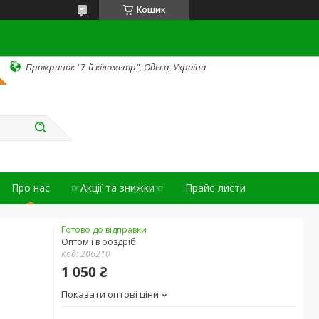
Кошик
Промринок "7-й кілометр", Одеса, Україна
Про нас
☞Акції та знижки☜
Прайс-листи
Готово до відправки
Оптом і в роздріб
Код:
206210
1 050 ₴
Показати оптові ціни