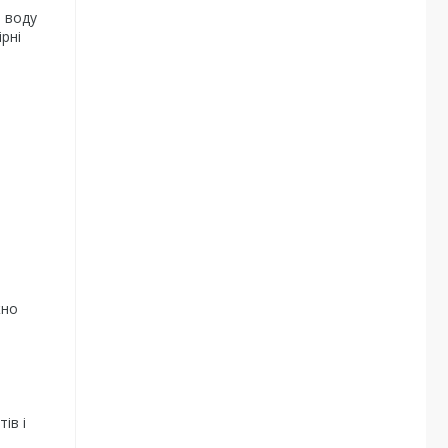
е воду
рні
жно
ів і