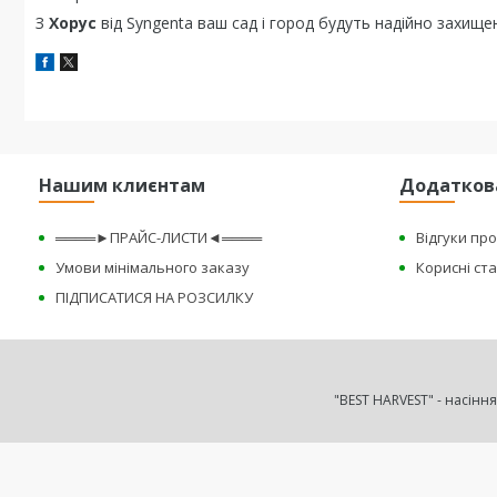
З
Хорус
від Syngenta ваш сад і город будуть надійно захищені
Нашим клиєнтам
Додатков
════►ПРАЙС-ЛИСТИ◄════
Відгуки пр
Умови мінімального заказу
Корисні ста
ПІДПИСАТИСЯ НА РОЗСИЛКУ