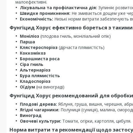
малоефективні.
Лікувальна та профілактична дія:
Зупиняє розвиток 
Швидке проникнення:
Не змивається дощем уже чер
Економічність:
Низькі норми витрати забезпечують ви
Фунгіцид
Хорус
ефективно бореться з такими
Моніліоз
(плодова гниль, моніліальний опік)
Парша
Клястероспоріоз
(дірчаста плямистість)
Коккомікоз
Борошниста роса
Сіра гниль
Альтернаріоз
Бура плямистість
Кладоспоріоз
Оїдіум
(на винограді)
Фунгіцид
Хорус
рекомендований для обробки 
Плодові дерева:
Яблуня, груша, вишня, черешня, абри
Ягідні чагарники:
Полуниця (суниця), малина, смороди
Виноград
Овочеві культури:
Томати, огірки, картопля, цибуля.
Норма витрати та рекомендації щодо застосу