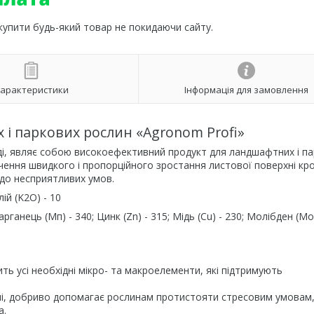
 купити будь-який товар не покидаючи сайту.
арактеристики
Інформація для замовлення
і паркових рослин «Agronom Profi»
ді, являє собою високоефективний продукт для ландшафтних і п
ення швидкого і пропорційного зростання листової поверхні кр
 до несприятливих умов.
ій (K2О) - 10
арганець (Мп) - 340; Цинк (Zn) - 315; Мідь (Cu) - 230; Молібден (Мо)
ь усі необхідні мікро- та макроелементи, які підтримують
улі, добриво допомагає рослинам протистояти стресовим умовам
а.