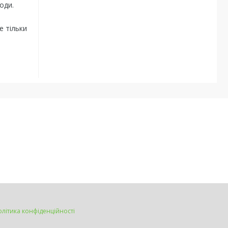
оди.
е тільки
олітика конфіденційності