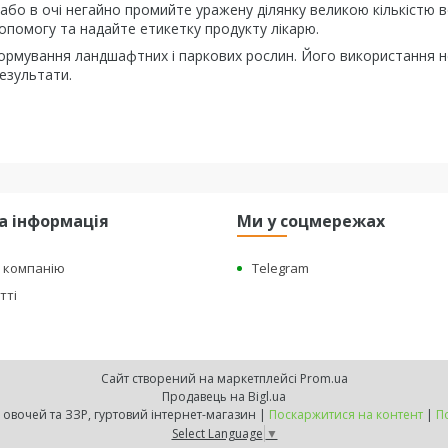
або в очі негайно промийте уражену ділянку великою кількістю в
опомогу та надайте етикетку продукту лікарю.
ормування ландшафтних і паркових рослин. Його використання н
результати.
а інформація
Ми у соцмережах
о компанію
Telegram
тті
Сайт створений на маркетплейсі
Prom.ua
Продавець на Bigl.ua
"BEST HARVEST" - насіння овочей та ЗЗР, гуртовий інтернет-магазин |
Поскаржитися на контент
|
П
Select Language
▼