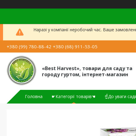
Наразі у компанії неробочий час. Ваше замовлен
+380 (99) 780-88-42
+380 (68) 911-53-05
«Best Harvest», товари для саду та
городу гуртом, інтернет-магазин
Головна
☛Категорії товарів☚
☝До уваги саді