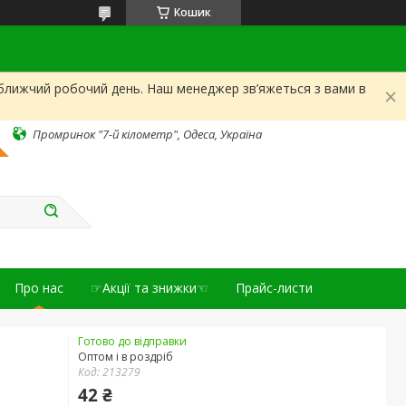
Кошик
йближчий робочий день. Наш менеджер зв’яжеться з вами в
Промринок "7-й кілометр", Одеса, Україна
Про нас
☞Акції та знижки☜
Прайс-листи
Готово до відправки
Оптом і в роздріб
Код:
213279
42 ₴