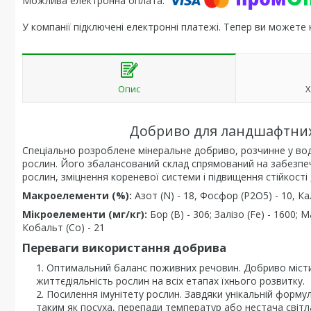
У компанії підключені електронні платежі. Тепер ви можете
Опис
Х
Добриво для ландшафтних 
Спеціально розроблене мінеральне добриво, розчинне у во
рослин. Його збалансований склад спрямований на забезпеч
рослин, зміцнення кореневої системи і підвищення стійкості
Макроелементи (%):
Азот (N) - 18, Фосфор (P2О5) - 10, Кал
Мікроелементи (мг/кг):
Бор (В) - 306; Залізо (Fe) - 1600; М
Кобальт (Со) - 21
Переваги використання добрива
Оптимальний баланс поживних речовин. Добриво містит
життєдіяльність рослин на всіх етапах їхнього розвитку.
Посилення імунітету рослин. Завдяки унікальній форм
таким як посуха, перепади температур або нестача світл