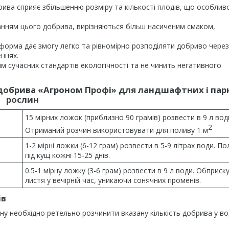
ива сприяє збільшенню розміру та кількості плодів, що особлив
танням цього добрива, вирізняються більш насиченим смаком,
 форма дає змогу легко та рівномірно розподіляти добриво через
ннях.
м сучасних стандартів екологічності та не чинить негативного
добрива «Агроном Профі» для ландшафтних і пар
рослин
15 мірних ложок (приблизно 90 грамів) розвести в 9 л вод
2
Отриманий розчин використовувати для поливу 1 м
1-2 мірні ложки (6-12 грам) розвести в 5-9 літрах води. П
під кущ кожні 15-25 днів.
0.5-1 мірну ложку (3-6 грам) розвести в 9 л води. Обприск
листя у вечірній час, уникаючи сонячних променів.
ів
у необхідно ретельно розчинити вказану кількість добрива у во