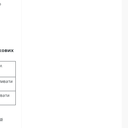
о
кових
и.
оливати
увати
ді