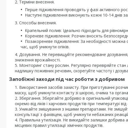
Терміни внесення.
Перше підживлення проводять у фазі активного росту
Наступні підживлення виконують кожні 10-14 днів з
Способы внесения.
Крапельний полив: Ідеально підходить для рівномірн
Кореневе підживлення: Розчин вносять безпосереднь
Позакореневе підживлення: За необхідності можна о
час, щоб уникнути опіків.
Дозування. Не перевищуйте рекомендоване дозування, 
зниження врожайності.
Моніторинг стану рослин. Регулярно перевіряйте стан 
надлишку поживних речовин, скорегуйте частоту і дозув
Запобіжні заходи під час роботи з добривом
Використання засобів захисту. При приготуванні розчи
маску, щоб уникнути контакту зі шкірою, очима та орган
Зберігання. Зберігайте добриво в оригінальній упаковці
окремо від ліків і харчових продуктів при температурі від
Уникайте змішування з іншими препаратами. Не змішуй
консультації з фахівцем, щоб уникнути небажаних реакцій
Правильна утилізація. Не викидайте залишки добрива а
місцевих правил утилізації хімічних продуктів.