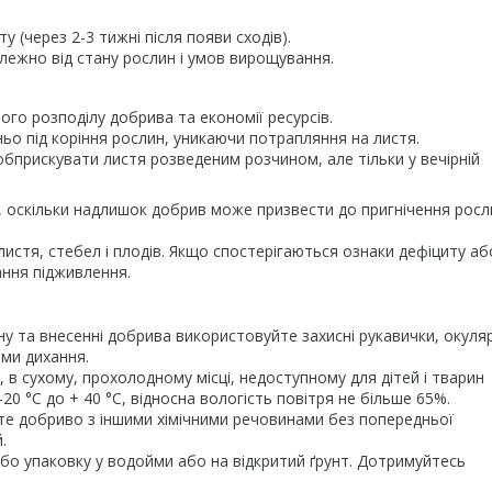
 (через 2-3 тижні після появи сходів).
алежно від стану рослин і умов вирощування.
ого розподілу добрива та економії ресурсів.
о під коріння рослин, уникаючи потрапляння на листя.
бприскувати листя розведеним розчином, але тільки у вечірній
оскільки надлишок добрив може призвести до пригнічення росли
листя, стебел і плодів. Якщо спостерігаються ознаки дефіциту аб
ання підживлення.
ну та внесенні добрива використовуйте захисні рукавички, окуля
ами дихання.
, в сухому, прохолодному місці, недоступному для дітей і тварин
 -20 °С до + 40 °С, відносна вологість повітря не більше 65%.
те добриво з іншими хімічними речовинами без попередньої
.
бо упаковку у водойми або на відкритий ґрунт. Дотримуйтесь