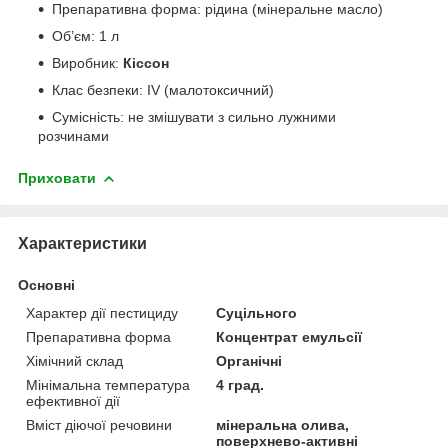
Препаративна форма: рідина (мінеральне масло)
Об’єм: 1 л
Виробник:
Кіссон
Клас безпеки: IV (малотоксичний)
Сумісність: не змішувати з сильно лужними
розчинами
Приховати
Характеристики
Основні
Характер дії пестициду
Суцільного
Препаративна форма
Концентрат емульсії
Хімічний склад
Органічні
Мінімальна температура
4 град.
ефективної дії
Вміст діючої речовини
мінеральна олива,
поверхнево-активні