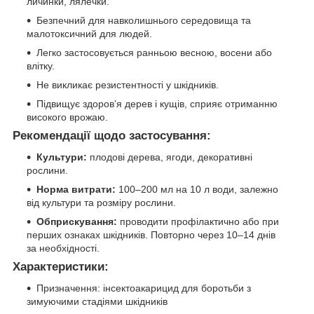
личинки, лялечки.
Безпечний для навколишнього середовища та
малотоксичний для людей.
Легко застосовується ранньою весною, восени або
влітку.
Не викликає резистентності у шкідників.
Підвищує здоров’я дерев і кущів, сприяє отриманню
високого врожаю.
Рекомендації щодо застосування:
Культури:
плодові дерева, ягоди, декоративні
рослини.
Норма витрати:
100–200 мл на 10 л води, залежно
від культури та розміру рослини.
Обприскування:
проводити профілактично або при
перших ознаках шкідників. Повторно через 10–14 днів
за необхідності.
Характеристики:
Призначення: інсектоакарицид для боротьби з
зимуючими стадіями шкідників