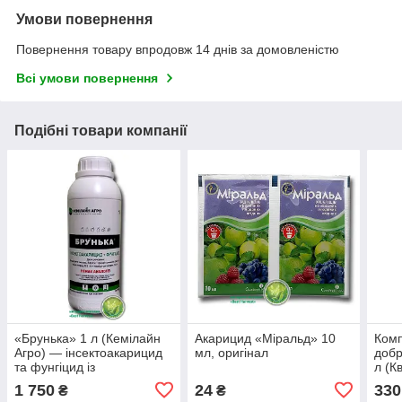
Умови повернення
Повернення товару впродовж 14 днів за домовленістю
Всі умови повернення
Подібні товари компанії
«Брунька» 1 л (Кемілайн
Акарицид «Міральд» 10
Комп
Агро) — інсектоакарицид
мл, оригінал
добр
та фунгіцид із
л (К
стимулюючим ефектом
поза
1 750
24
330
₴
₴
для саду
підж