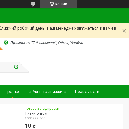
Кошик
йближчий робочий день. Наш менеджер зв’яжеться з вами в
Промринок "7-й кілометр", Одеса, Україна
Про нас
☞Акції та знижки☜
Прайс-листи
Готово до відправки
Тільки оптом
Код:
111023
10 ₴