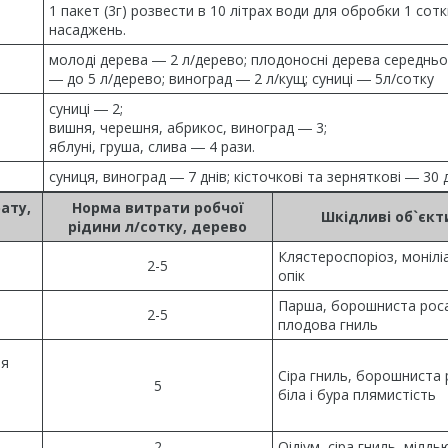
1 пакет (3г) розвести в 10 літрах води для обробки 1 сотк
насаджень.
молоді дерева ― 2 л/дерево; плодоносні дерева середньо
― до 5 л/дерево; виноград ― 2 л/кущ; суниці ― 5л/сотку
суниці ― 2;
вишня, черешня, абрикос, виноград ― 3;
яблуні, груша, слива ― 4 рази.
суниця, виноград ― 7 днів; кісточкові та зерняткові ― 30 д
ату,
Норма витрати робчої
Шкідливі об`єкт
рідини л/сотку, дерево
Клястероспоріоз, монілі
2-5
опік
Парша, борошниста рос
2-5
плодова гниль
ля
Сіра гниль, борошниста 
5
біла і бура плямистість
2
Оідіум, сіра гниль, мілдь