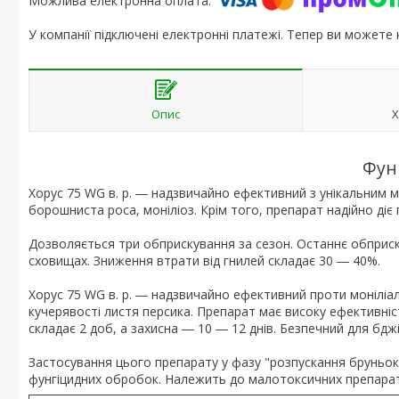
У компанії підключені електронні платежі. Тепер ви можете
Опис
Х
Фун
Хорус 75 WG в. р. ― надзвичайно ефективний з унікальним м
борошниста роса, моніліоз. Крім того, препарат надійно діє 
Дозволяється три обприскування за сезон. Останнє обприс
сховищах. Зниження втрати від гнилей складає 30 ― 40%.
Хорус 75 WG в. р. ― надзвичайно ефективний проти моніліал
кучерявості листя персика. Препарат має високу ефективність
складає 2 доб, а захисна ― 10 ― 12 днів. Безпечний для бджі
Застосування цього препарату у фазу "розпускання бруньок
фунгіцидних обробок. Належить до малотоксичних препараті