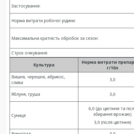
Застосування:
Норма витрати робочої рідини:
Максимальна кратність обробок за сезон:
Строк очікування:
Норма витрати препар
Культура
г/10л
Вишня, черешня, абрикос,
3,0
слива
Яблуня, груша
3,0
6,0 (до цвітіння та піс
збирання врожаю)
Суниця
3,0 (після цвітіння)
Виноград
3,0