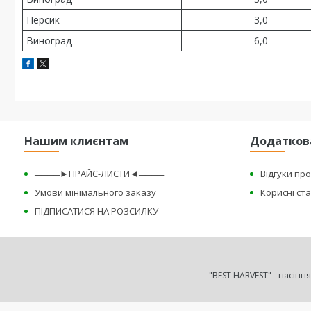
Персик
3,0
Виноград
6,0
Нашим клиєнтам
Додатков
════►ПРАЙС-ЛИСТИ◄════
Відгуки пр
Умови мінімального заказу
Корисні ста
ПІДПИСАТИСЯ НА РОЗСИЛКУ