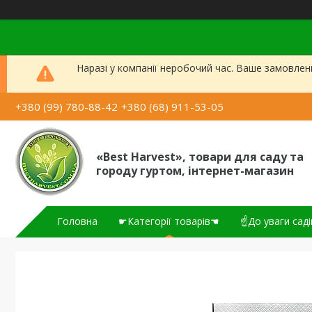
Наразі у компанії неробочий час. Ваше замовлен
+380 (99) 780-88-42
+380 (68) 911-53-05
«Best Harvest», товари для саду та
городу гуртом, інтернет-магазин
Головна
☛Категорії товарів☚
☝До уваги саді