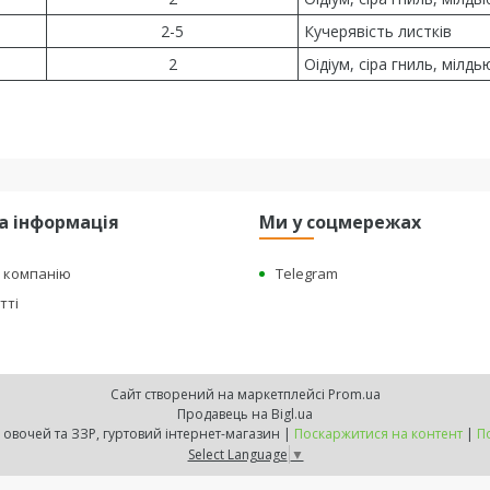
2-5
Кучерявість листків
2
Оідіум, сіра гниль, мілдь
а інформація
Ми у соцмережах
о компанію
Telegram
тті
Сайт створений на маркетплейсі
Prom.ua
Продавець на Bigl.ua
"BEST HARVEST" - насіння овочей та ЗЗР, гуртовий інтернет-магазин |
Поскаржитися на контент
|
П
Select Language
▼