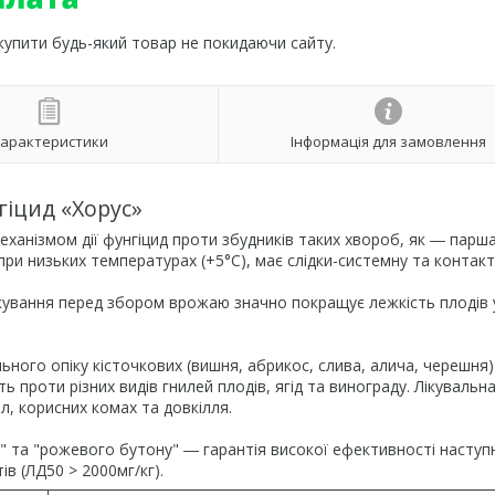
 купити будь-який товар не покидаючи сайту.
арактеристики
Інформація для замовлення
гіцид «Хорус»
еханізмом дії фунгіцид проти збудників таких хвороб, як ― парша
при низьких температурах (+5°С), має слідки-системну та контактн
кування перед збором врожаю значно покращує лежкість плодів 
ьного опіку кісточкових (вишня, абрикос, слива, алича, черешня)
 проти різних видів гнилей плодів, ягід та винограду. Лікувальна
л, корисних комах та довкілля.
" та "рожевого бутону" ― гарантія високої ефективності наступ
в (ЛД50 > 2000мг/кг).