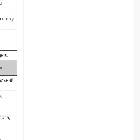
и
го віку
нів.
и
альний
а,
роса,
ю