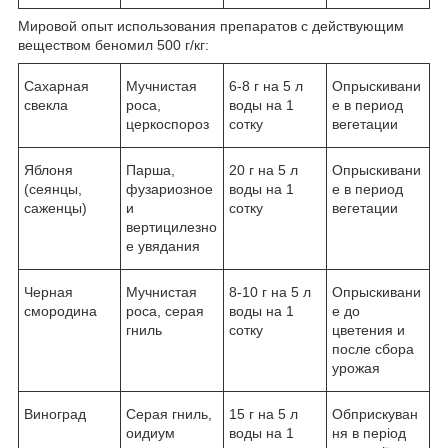
Мировой опыт использования препаратов с действующим
веществом беномил 500 г/кг:
Сахарная
Мучнистая
6-8 г на 5 л
Опрыскивани
свекла
роса,
воды на 1
е в период
церкоспороз
сотку
вегетации
Яблоня
Парша,
20 г на 5 л
Опрыскивани
(сеянцы,
фузариозное
воды на 1
е в период
саженцы)
и
сотку
вегетации
вертицилезно
е увядания
Черная
Мучнистая
8-10 г на 5 л
Опрыскивани
смородина
роса, серая
воды на 1
е до
гниль
сотку
цветения и
после сбора
урожая
Виноград
Серая гниль,
15 г на 5 л
Обприскуван
оидиум
воды на 1
ня в період