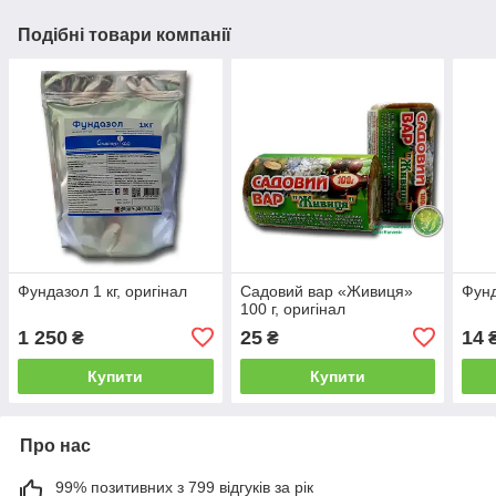
Подібні товари компанії
Фундазол 1 кг, оригінал
Садовий вар «Живиця»
Фунд
100 г, оригінал
1 250
25
14
₴
₴
Купити
Купити
Про нас
99% позитивних з 799 відгуків за рік