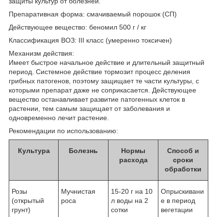
защиты культур от болезней.
Препаративная форма: смачиваемый порошок (СП)
Действующее вещество: беномил 500 г / кг
Классификация ВОЗ: III класс (умеренно токсичен)
Механизм действия:
Имеет быстрое начальное действие и длительный защитный
период. Системное действие тормозит процесс деления
грибных патогенов, поэтому защищает те части культуры, с
которыми препарат даже не соприкасается. Действующее
вещество останавливает развитие патогенных клеток в
растении, тем самым защищает от заболевания и
одновременно лечит растение.
Рекомендации по использованию:
Культура
Болезнь
Нормы
Способ и
расхода
сроки
обработки
Розы
Мучнистая
15-20 г на 10
Опрыскивани
(открытый
роса
л воды на 2
е в период
грунт)
сотки
вегетации