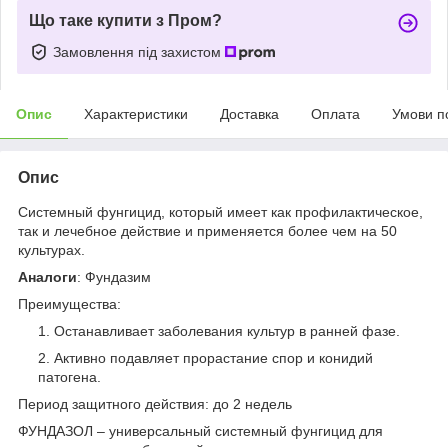
Що таке купити з Пром?
Замовлення під захистом
Опис
Характеристики
Доставка
Оплата
Умови п
Опис
Системный фунгицид, который имеет как профилактическое,
так и лечебное действие и применяется более чем на 50
культурах.
Аналоги
: Фундазим
Преимущества:
Останавливает заболевания культур в ранней фазе.
Активно подавляет прорастание спор и конидий
патогена.
Период защитного действия: до 2 недель
ФУНДАЗОЛ – универсальный системный фунгицид для