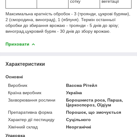
сотку
вегетації
Максимальна кратність обробок - 3 (троянди, цукрові буряки),
2 (смородина, виноград), 1 (яблуня). Термін останньої
обробки до збирання врожаю - троянди - 5 днів до зрізу;
виноград,цукровий буряк - 30 днів до збору врожаю.
Приховати
Характеристики
Основні
Виробник
Вассма Рітейл
Країна виробник
Україна
Захворювання рослини
Борошниста роса, Парша,
Церкоспороз, Оїдіум
Препаративна форма
Порошок, що змочується
Характер дії пестициду
Суцільного
Хімічний склад
Неорганічні
Упаковка