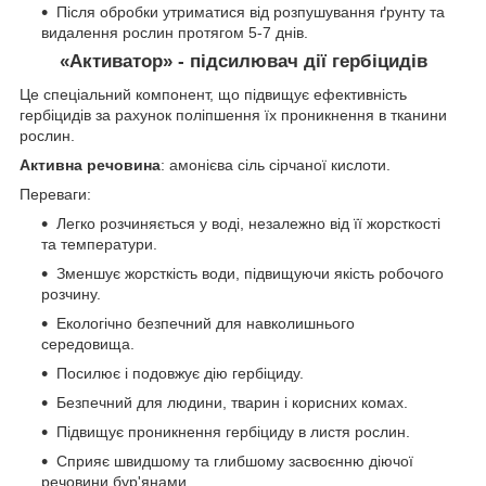
Після обробки утриматися від розпушування ґрунту та
видалення рослин протягом 5-7 днів.
«Активатор» - підсилювач дії гербіцидів
Це спеціальний компонент, що підвищує ефективність
гербіцидів за рахунок поліпшення їх проникнення в тканини
рослин.
Активна речовина
: амонієва сіль сірчаної кислоти.
Переваги:
Легко розчиняється у воді, незалежно від її жорсткості
та температури.
Зменшує жорсткість води, підвищуючи якість робочого
розчину.
Екологічно безпечний для навколишнього
середовища.
Посилює і подовжує дію гербіциду.
Безпечний для людини, тварин і корисних комах.
Підвищує проникнення гербіциду в листя рослин.
Сприяє швидшому та глибшому засвоєнню діючої
речовини бур'янами.