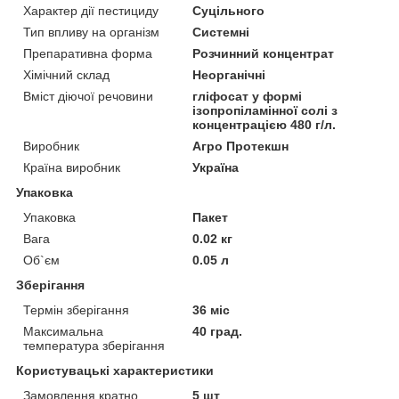
Характер дії пестициду
Суцільного
Тип впливу на організм
Системні
Препаративна форма
Розчинний концентрат
Хімічний склад
Неорганічні
Вміст діючої речовини
гліфосат у формі
ізопропіламінної солі з
концентрацією 480 г/л.
Виробник
Агро Протекшн
Країна виробник
Україна
Упаковка
Упаковка
Пакет
Вага
0.02 кг
Об`єм
0.05 л
Зберігання
Термін зберігання
36 міс
Максимальна
40 град.
температура зберігання
Користувацькі характеристики
Замовлення кратно
5 шт