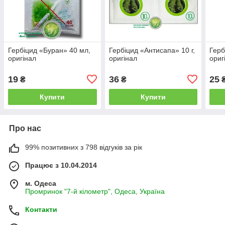
Гербіцид «Буран» 40 мл,
Гербіцид «Антисапа» 10 г,
Герб
оригінал
оригінал
ориг
19
36
25
₴
₴
Купити
Купити
Про нас
99% позитивних з 798 відгуків за рік
Працює з 10.04.2014
м. Одеса
Промринок "7-й кілометр", Одеса, Україна
Контакти