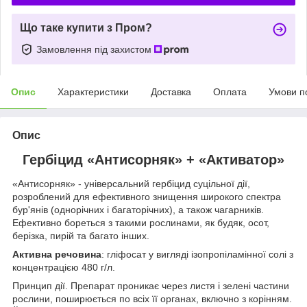
Що таке купити з Пром?
Замовлення під захистом
Опис
Характеристики
Доставка
Оплата
Умови п
Опис
Гербіцид «Антисорняк» + «Активатор»
«Антисорняк» - універсальний гербіцид суцільної дії,
розроблений для ефективного знищення широкого спектра
бур'янів (однорічних і багаторічних), а також чагарників.
Ефективно бореться з такими рослинами, як будяк, осот,
берізка, пирій та багато інших.
Активна речовина
: гліфосат у вигляді ізопропіламінної солі з
концентрацією 480 г/л.
Принцип дії. Препарат проникає через листя і зелені частини
рослини, поширюється по всіх її органах, включно з корінням.