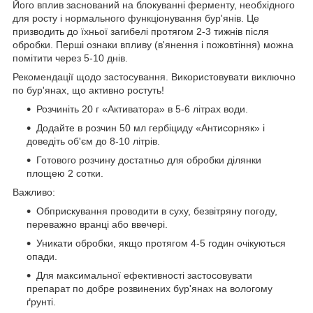
Його вплив заснований на блокуванні ферменту, необхідного
для росту і нормального функціонування бур'янів. Це
призводить до їхньої загибелі протягом 2-3 тижнів після
обробки. Перші ознаки впливу (в'янення і пожовтіння) можна
помітити через 5-10 днів.
Рекомендації щодо застосування. Використовувати виключно
по бур'янах, що активно ростуть!
Розчиніть 20 г «Активатора» в 5-6 літрах води.
Додайте в розчин 50 мл гербіциду «Антисорняк» і
доведіть об'єм до 8-10 літрів.
Готового розчину достатньо для обробки ділянки
площею 2 сотки.
Важливо:
Обприскування проводити в суху, безвітряну погоду,
переважно вранці або ввечері.
Уникати обробки, якщо протягом 4-5 годин очікуються
опади.
Для максимальної ефективності застосовувати
препарат по добре розвинених бур'янах на вологому
ґрунті.