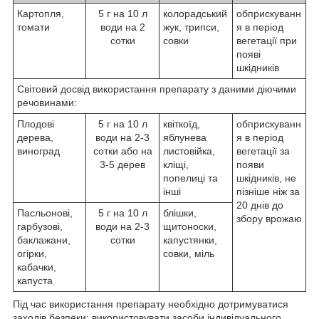
Картопля,
5 г на 10 л
колорадський
обприскуванн
томати
води на 2
жук, трипси,
я в період
сотки
совки
вегетації при
появі
шкідників
Світовий досвід використання препарату з даними діючими
речовинами:
Плодові
5 г на 10 л
квіткоїд,
обприскуванн
дерева,
води на 2-3
яблунева
я в період
виноград
сотки або на
листовійка,
вегетації за
3-5 дерев
кліщі,
появи
попелиці та
шкідників, не
інші
пізніше ніж за
20 днів до
Пасльонові,
5 г на 10 л
блішки,
збору врожаю
гарбузові,
води на 2-3
щитоноски,
баклажани,
сотки
капустянки,
огірки,
совки, міль
кабачки,
капуста
Під час використання препарату необхідно дотримуватися
заходів безпеки: використовувати засоби індивідуального