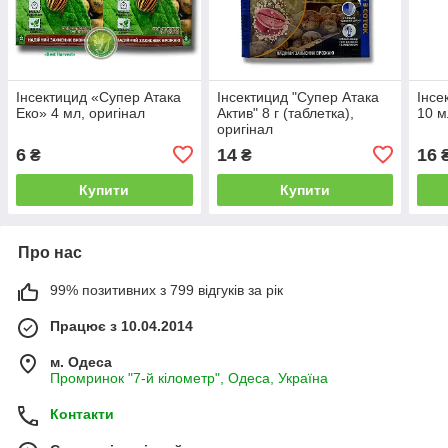
Інсектицид «Супер Атака
Інсектицид "Супер Атака
Інсе
Еко» 4 мл, оригінал
Актив" 8 г (таблетка),
10 м
оригінал
6
14
16
₴
₴
Купити
Купити
Про нас
99% позитивних з 799 відгуків за рік
Працює з 10.04.2014
м. Одеса
Промринок "7-й кілометр", Одеса, Україна
Контакти