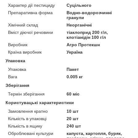
Характер дії пестициду
Суцільного
Препаративна форма
Водно-водорозчинні
гранули
Хімічний склад
Неорганічні
Вміст діючої речовини
тіаклоприд 200 г/л,
клотіанідін 100 г/л
Виробник
Агро Протекшн
Країна виробник
Україна
Упаковка
Упаковка
Пакет
Вага
0.005 кг
Зберігання
Термін зберігання
60 міс
Користувацькі характеристики
Замовлення кратно
10 шт
Кількість в упаковці
20 шт
Кількість в ящику
240 шт
Оброблювані культури
капуста, картопля, буряк,