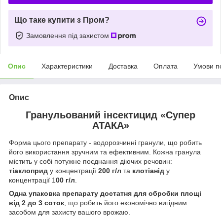
Що таке купити з Пром?
Замовлення під захистом
Опис
Характеристики
Доставка
Оплата
Умови п
Опис
Гранульований інсектицид «Супер
АТАКА»
Форма цього препарату - водорозчинні гранули, що робить
його використання зручним та ефективним. Кожна гранула
містить у собі потужне поєднання діючих речовин:
тіаклоприд
у концентрації
200 г/л
та
клотіанід
у
концентрації 1
00 г/л
.
Одна упаковка препарату достатня для обробки площі
від 2 до 3 соток
, що робить його економічно вигідним
засобом для захисту вашого врожаю.