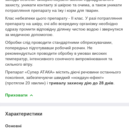
захисту, уникати контакту зі шкірою та очима, а також уникати
потрапляння препарату на їжу і корм для тварин.
Клас небезпеки цього препарату - II клас. У разі потрапляння
препарату на шкіру, очі або всередину організму необхідно
одразу промити відповідну ділянку чистою водою і звернутися
за медичною допомогою.
Обробки слід проводити стандартними обприскувачами,
попередньо підготувавши робочий розчин. Не
рекомендується проводити обробку в умовах високих
температур, інтенсивного сонячного випромінювання та
сильного вітру.
Препарат «Супер АТАКА» містить діючі речовини останнього
покоління, забезпечуючи швидкий «нокдаун-ефект»
(протягом 20 хвилин) і
тривалу захисну дію до 28 днів
.
Приховати
Характеристики
Основні