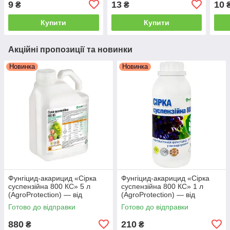
9
13
10
₴
₴
Купити
Купити
Акційні пропозиції та новинки
Новинка
Новинка
Фунгіцид-акарицид «Сірка
Фунгіцид-акарицид «Сірка
суспензійна 800 КС» 5 л
суспензійна 800 КС» 1 л
(AgroProtection) — від
(AgroProtection) — від
борошнистої роси, оїдіуму та
борошнистої роси,
Готово до відправки
Готово до відправки
кліщів
880
210
₴
₴