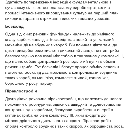
Здатність попередження інфекції є фундаментальною в
сучасному сільськогосподарському виробництві, коли в
процесі інтенсивного вирощування культур на перший план
виходить гарантія отримання високих і якісних урожаїв.
Боскалід
Одна з діючих речовин фунгіциду - належить до хімічного
класу карбоксианілідів. Боскалід має новий та унікальний
механізм дії на збудників хвороб. Він починає діяти там, де
цикл трикарбонових кислот і дихальний ланцюг клітин гриба
безпосередньо пов'язані між собою в так званому комплексі II,
що являє собою центральний розподільчий пункт в обміні
речовин гриба. Тут боскалід і блокує процес обміну речовин
патогена. Боскалід дає можливість контролювати збудників
таких хвороб, як моніліоз, комплекс гнилей, коккомікоз,
борошнисту росу, паршу.
Піраклостробін
Друга діюча речовина піраклостробін, що належить до нового
покоління стробілуринів, здійснює швидкий та довготривалий
контроль над хворобами, блокуючи вироблення енергії в
клітинах гриба на рівні комплексу ІІІ, який входить до
мітохондріального дихального ланцюга. Піраклостробін
сприяє контролю збудників таких хвороб, як борошниста роса,