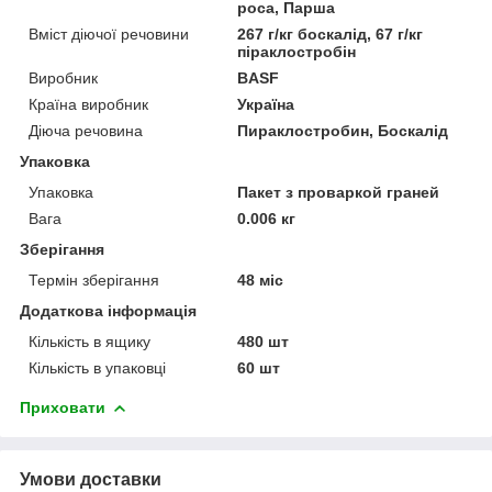
роса, Парша
Вміст діючої речовини
267 г/кг боскалід, 67 г/кг
піраклостробін
Виробник
BASF
Країна виробник
Україна
Діюча речовина
Пираклостробин, Боскалід
Упаковка
Упаковка
Пакет з проваркой граней
Вага
0.006 кг
Зберігання
Термін зберігання
48 міс
Додаткова інформація
Кількість в ящику
480 шт
Кількість в упаковці
60 шт
Приховати
Умови доставки