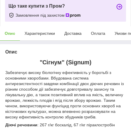
Що таке купити з Пром?
Замовлення під захистом
Опис
Характеристики
Доставка
Оплата
Умови п
Опис
"Сігнум" (Signum)
Забезпечує високу біологічну ефективність у боротьбі з
основними хворобами. Вбудована система
антирезистентності завдяки комбінації двох діючих речовин із
різним способом дії забезпечує довготривалу захисну та
лікувальну дію, а також позитивний вплив на якість, величину
врожаю, лежкість плодів і ягід після збору врожаю. Таким
чином, використовуючи фунгіцид проти основних хвороб на
кісточкових культурах, можна впевнено розраховувати на
високу ефективність контролю збудників грибів.
Діючі речовини
: 267 г/кг боскалід, 67 г/кг піраклостробін