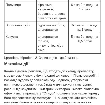
Полуниця
сіра гниль,
6 г на 2 л води на
антракноз,
1 сотку
борошниста роса,
склеротиніоз, іржа
Волоський горіх
бура плямистість,
6 г на 2-3 л води
альтернаріоз
на 1 сотку
Капуста
альтернаріоз,
5 г на 2 л води на
фомоз,
0,5 сотки
ризоктоніоз, сіра
гниль
Кратність обробок - 2. Захисна дія - до 2 тижнів.
Механізм дії
Кожна з діючих речовин, що входять до складу препарату,
має широкий спектр фунгіцидної активності. Піраклостробін і
боскалід чудово доповнюють один одного, утворюючи
винятково ефективну комбінацію для захисту культурних
рослин від збудників низки грибних хвороб. Висока біологічна
ефективність препарату "Сігнум" проявляється насамперед у
його превентивному застосуванні, внаслідок чого активність
патогенів блокується вже на перших стадіях інфікування.