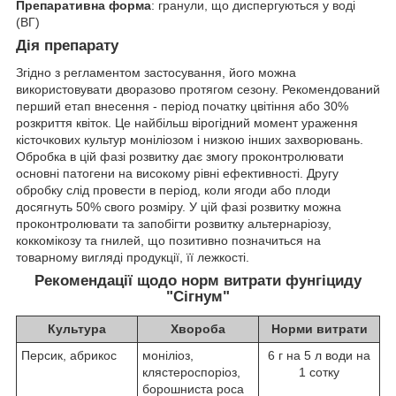
Препаративна форма
: гранули, що диспергуються у воді
(ВГ)
Дія препарату
Згідно з регламентом застосування, його можна
використовувати дворазово протягом сезону. Рекомендований
перший етап внесення - період початку цвітіння або 30%
розкриття квіток. Це найбільш вірогідний момент ураження
кісточкових культур моніліозом і низкою інших захворювань.
Обробка в цій фазі розвитку дає змогу проконтролювати
основні патогени на високому рівні ефективності. Другу
обробку слід провести в період, коли ягоди або плоди
досягнуть 50% свого розміру. У цій фазі розвитку можна
проконтролювати та запобігти розвитку альтернаріозу,
коккомікозу та гнилей, що позитивно позначиться на
товарному вигляді продукції, її лежкості.
Рекомендації щодо норм витрати фунгіциду
"Сігнум"
Культура
Хвороба
Норми витрати
Персик, абрикос
моніліоз,
6 г на 5 л води на
клястероспоріоз,
1 сотку
борошниста роса