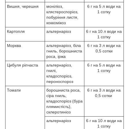
Вишня, черешня
моніліоз,
6 г на 5 л води на
клястероспоріоз,
1 сотку
побуріння листя,
коккомікоз
Картопля
альтернаріоз
6 г на 10 л води на
1 сотку
Морква
альтернаріоз, біла
6 г на 3 л води на
гниль, борошниста
0,5 сотки
роса, іржа
Цибуля ріпчаста
альтернаріоз,
6 г на 5 л води на
гнилі,
1 сотку
кладоспоріоз,
пероноспороз
Томати
борошниста роса,
6 г на 3 л води на
сіра гниль,
0,5 сотки
кладоспоріоз (бура
плямистість),
склеротиніоз
альтернаріоз
6 г на 10 л води на
1 сотку