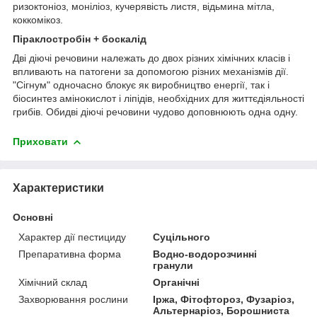
ризоктоніоз, моніліоз, кучерявість листя, відьмина мітла,
коккомікоз.
Піраклостробін + боскалід
Дві діючі речовини належать до двох різних хімічних класів і
впливають на патогени за допомогою різних механізмів дії.
"Сігнум" одночасно блокує як виробництво енергії, так і
біосинтез амінокислот і ліпідів, необхідних для життєдіяльності
грибів. Обидві діючі речовини чудово доповнюють одна одну.
Приховати
Характеристики
Основні
Характер дії пестициду
Суцільного
Препаративна форма
Водно-водорозчинні
гранули
Хімічний склад
Органічні
Захворювання рослини
Іржа, Фітофтороз, Фузаріоз,
Альтернаріоз, Борошниста