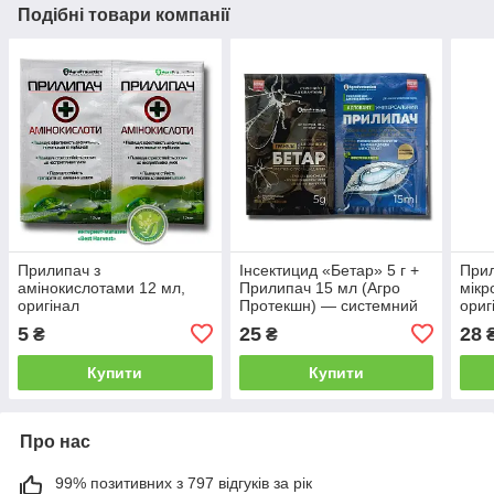
Подібні товари компанії
Прилипач з
Інсектицид «Бетар» 5 г +
Прил
амінокислотами 12 мл,
Прилипач 15 мл (Агро
мікр
оригінал
Протекшн) — системний
ориг
інсектицид проти
5
25
28
₴
₴
білокрилки, попелиці та
інших шкідників
Купити
Купити
Про нас
99% позитивних з 797 відгуків за рік