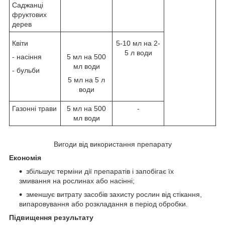
Саджанці
фруктових
дерев
Квіти
5-10 мл на 2-
5 л води
- насіння
5 мл на 500
мл води
- бульби
5 мл на 5 л
води
Газонні трави
5 мл на 500
-
мл води
Вигоди від використання препарату
Економія
збільшує терміни дії препаратів і запобігає їх
змивання на рослинах або насінні;
зменшує витрату засобів захисту рослин від стікання,
випаровування або розкладання в період обробки.
Підвищення результату