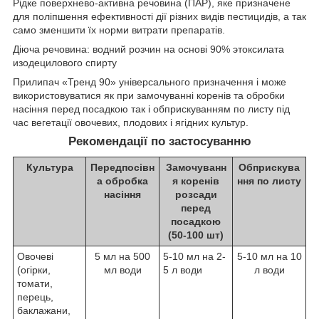
Рідке поверхнево-активна речовина (ПАР), яке призначене
для поліпшення ефективності дії різних видів пестицидів, а так
само зменшити їх норми витрати препаратів.
Діюча речовина: водний розчин на основі 90% этоксилата
изодецилового спирту
Прилипач «Тренд 90» універсального призначення і може
використовуватися як при замочуванні коренів та обробки
насіння перед посадкою так і обприскуванням по листу під
час вегетації овочевих, плодових і ягідних культур.
Рекомендації по застосуванню
Культура
Передпосівн
Замочуванн
Обприскува
а обробка
я коренів
ння по листу
насіння
розсади
перед
посадкою
(50-100 шт)
Овочеві
5 мл на 500
5-10 мл на 2-
5-10 мл на 10
(огірки,
мл води
5 л води
л води
томати,
перець,
баклажани,