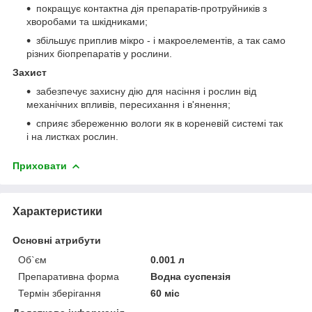
покращує контактна дія препаратів-протруйників з
хворобами та шкідниками;
збільшує приплив мікро - і макроелементів, а так само
різних біопрепаратів у рослини.
Захист
забезпечує захисну дію для насіння і рослин від
механічних впливів, пересихання і в'янення;
сприяє збереженню вологи як в кореневій системі так
і на листках рослин.
Приховати
Характеристики
Основні атрибути
Об`єм
0.001 л
Препаративна форма
Водна суспензія
Термін зберігання
60 міс