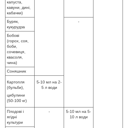
капуста,
кавуни, дині,
кабачки)
Буряк,
-
кукурудза
Бобові
(горох, соя,
боби,
сочевиця,
квасоля,
чина)
Соняшник
Картопля
5-10 мл на 2-
(бульби),
5 л води
цибулини
(50-100 кг)
Плодові і
-
5-10 мл на 5-
ягідні
10 л води
культури