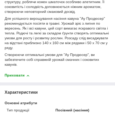
структуру, роблячи кожен шматочок особливо апетитним. Її
соковитість і солодкість доповнюються ніжним ароматом,
створюючи неповторний смаковий досвід.
Для успішного вирощування насіння кавуна "Ау Продюсер"
рекомендується посіяти в травні. Урожай зріє з липня по
вересень. Як і всі кавуни, цей сорт вимагає яскравого світла і
тепла. Родючі та легкі за складом ґрунти створять оптимальні
умови для росту і розвитку рослин. Розсаду слід висаджувати
на відстані приблизно 140 х 160 см між рядами і 50 х 70 см у
ряду.
Створюючи оптимальні умови для "Ау Продюсер", ви
забезпечите собі справжній урожай смачних і соковитих
кавунів.
Приховати
Характеристики
Основні атрибути
Тип продукції
Посівний (насіння)