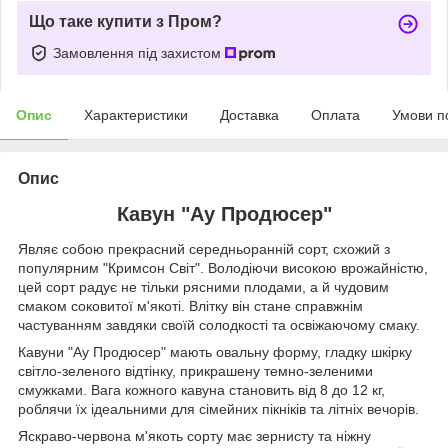
Що таке купити з Пром?
Замовлення під захистом
Опис
Характеристики
Доставка
Оплата
Умови п
Опис
Кавун "Ау Продюсер"
Являє собою прекрасний середньоранній сорт, схожий з
популярним "Кримсон Світ". Володіючи високою врожайністю,
цей сорт радує не тільки рясними плодами, а й чудовим
смаком соковитої м'якоті. Влітку він стане справжнім
частуванням завдяки своїй солодкості та освіжаючому смаку.
Кавуни "Ау Продюсер" мають овальну форму, гладку шкірку
світло-зеленого відтінку, прикрашену темно-зеленими
смужками. Вага кожного кавуна становить від 8 до 12 кг,
роблячи їх ідеальними для сімейних пікніків та літніх вечорів.
Яскраво-червона м'якоть сорту має зернисту та ніжну