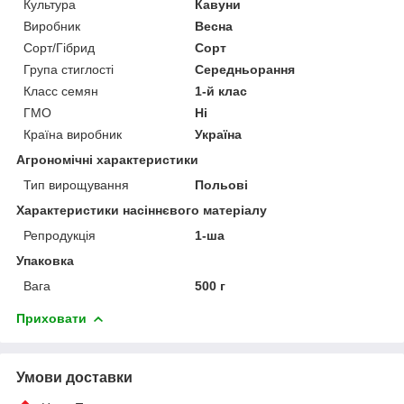
Культура
Кавуни
Виробник
Весна
Сорт/Гібрид
Сорт
Група стиглості
Середньорання
Класс семян
1-й клас
ГМО
Ні
Країна виробник
Україна
Агрономічні характеристики
Тип вирощування
Польові
Характеристики насіннєвого матеріалу
Репродукція
1-ша
Упаковка
Вага
500 г
Приховати
Умови доставки