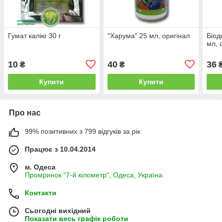
Гумат калію 30 г
"Харума" 25 мл, оригінал
Біод
мл, 
10
40
36
₴
₴
Купити
Купити
Про нас
99% позитивних з 799 відгуків за рік
Працює з 10.04.2014
м. Одеса
Промринок "7-й кілометр", Одеса, Україна
Контакти
Сьогодні вихідний
Показати весь графік роботи