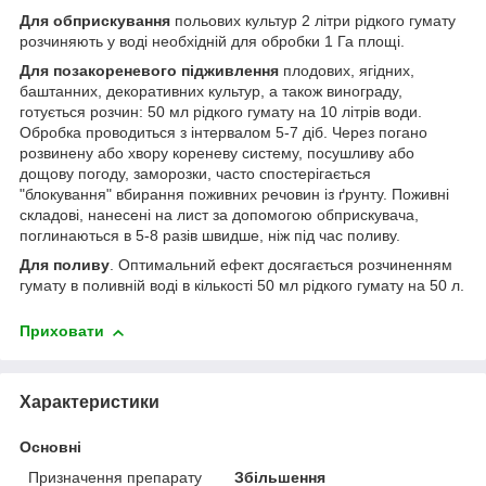
Для обприскування
польових культур 2 літри рідкого гумату
розчиняють у воді необхідній для обробки 1 Га площі.
Для позакореневого підживлення
плодових, ягідних,
баштанних, декоративних культур, а також винограду,
готується розчин: 50 мл рідкого гумату на 10 літрів води.
Обробка проводиться з інтервалом 5-7 діб. Через погано
розвинену або хвору кореневу систему, посушливу або
дощову погоду, заморозки, часто спостерігається
"блокування" вбирання поживних речовин із ґрунту. Поживні
складові, нанесені на лист за допомогою обприскувача,
поглинаються в 5-8 разів швидше, ніж під час поливу.
Для поливу
. Оптимальний ефект досягається розчиненням
гумату в поливній воді в кількості 50 мл рідкого гумату на 50 л.
Приховати
Характеристики
Основні
Призначення препарату
Збільшення