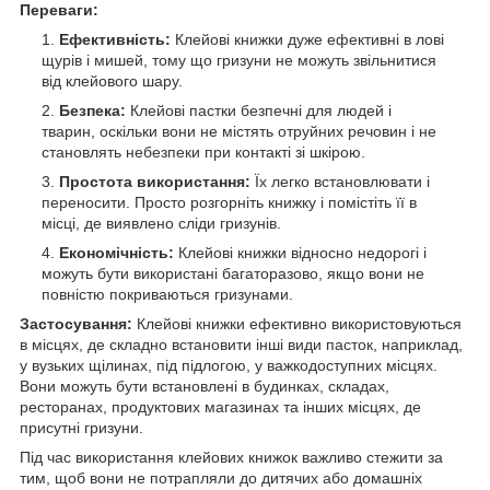
Переваги:
Ефективність:
Клейові книжки дуже ефективні в лові
щурів і мишей, тому що гризуни не можуть звільнитися
від клейового шару.
Безпека:
Клейові пастки безпечні для людей і
тварин, оскільки вони не містять отруйних речовин і не
становлять небезпеки при контакті зі шкірою.
Простота використання:
Їх легко встановлювати і
переносити. Просто розгорніть книжку і помістіть її в
місці, де виявлено сліди гризунів.
Економічність:
Клейові книжки відносно недорогі і
можуть бути використані багаторазово, якщо вони не
повністю покриваються гризунами.
Застосування:
Клейові книжки ефективно використовуються
в місцях, де складно встановити інші види пасток, наприклад,
у вузьких щілинах, під підлогою, у важкодоступних місцях.
Вони можуть бути встановлені в будинках, складах,
ресторанах, продуктових магазинах та інших місцях, де
присутні гризуни.
Під час використання клейових книжок важливо стежити за
тим, щоб вони не потрапляли до дитячих або домашніх