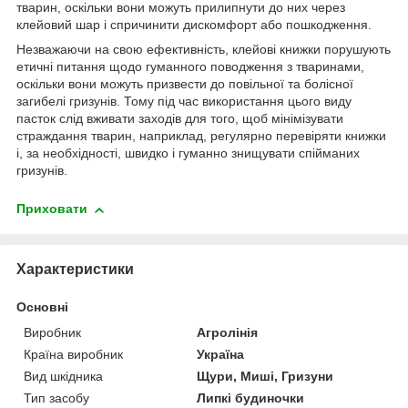
тварин, оскільки вони можуть прилипнути до них через
клейовий шар і спричинити дискомфорт або пошкодження.
Незважаючи на свою ефективність, клейові книжки порушують
етичні питання щодо гуманного поводження з тваринами,
оскільки вони можуть призвести до повільної та болісної
загибелі гризунів. Тому під час використання цього виду
пасток слід вживати заходів для того, щоб мінімізувати
страждання тварин, наприклад, регулярно перевіряти книжки
і, за необхідності, швидко і гуманно знищувати спійманих
гризунів.
Приховати
Характеристики
Основні
Виробник
Агролінія
Країна виробник
Україна
Вид шкідника
Щури, Миші, Гризуни
Тип засобу
Липкі будиночки