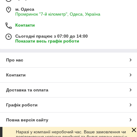
м. Одеса
Промринок "7-й кілометр", Одеса, Україна
Контакти
Сьогодні працює з 07:00 до 14:00
Показати весь графік роботи
Про нас
Контакти
Доставка та оплата
Графік роботи
Повна версія сайту
Наразі у компанії неробочий час. Ваше замовлення чи
Сайт створено на маркетплейсі
Prom.ua
повідомлення успішно прийняті та будут опрацьовані у