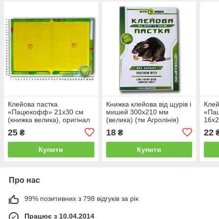
Клейова пастка
Книжка клейова від щурів і
Клей
«Пацюкофф» 21х30 см
мишей 300х210 мм
«Пац
(книжка велика), оригінал
(велика) (тм Агролінія)
16х2
25
18
22
₴
₴
Купити
Купити
Про нас
99% позитивних з 798 відгуків за рік
Працює з 10.04.2014