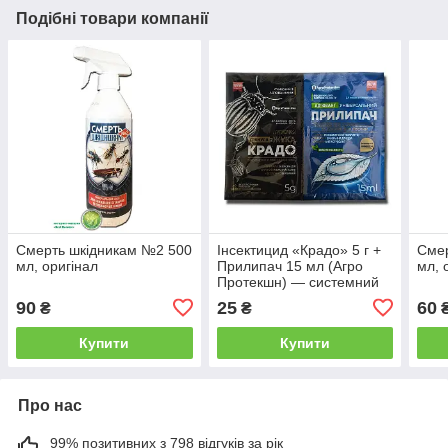
Подібні товари компанії
Смерть шкідникам №2 500
Інсектицид «Крадо» 5 г +
Смер
мл, оригінал
Прилипач 15 мл (Агро
мл, 
Протекшн) — системний
інсектицид від
90
25
60
₴
₴
колорадського жука,
трипсів та інших шкідників
Купити
Купити
Про нас
99% позитивних з 798 відгуків за рік