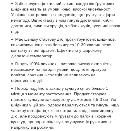
Забезпечує ефективний захист сходів від ґрунтових
шкідників навіть за умови їхньої високої чисельності.
Успішно контролює всіх шкідників, що грунтують, (крім
нематод). Від контакту з ним гинуть дротяники, хибні
дротяники, личинки хрущів, хлібних жуків, гусениці совок
і т.д.
Має швидку стартову дію проти ґрунтових шкідників,
викликаючи їхню загибель через 10-30 хвилин після
контакту з препаратом. Ефективно у широкому
діапазоні температур.
Гинуть 100% личинок – виявляє високу активність,
незважаючи на погодні умови: дощ, температура
повітря, сонячна інсоляція не впливають на
ефективність дії.
Період надійного захисту культур сягає більше 1
місяця з моменту застосування. Продукт створює
навколо культури захисну зону діаметром 2,5-3 см. Усі
шкідники у цій зоні одразу паралізуються та гинуть. Іншу
частину фітофагів, які не потрапили під інсектицидну
дію, але продовжують мігрувати до пагонів і коріння
культур, препарат відлякує, змушуючи їх рухатися в
напрямку від рослини.