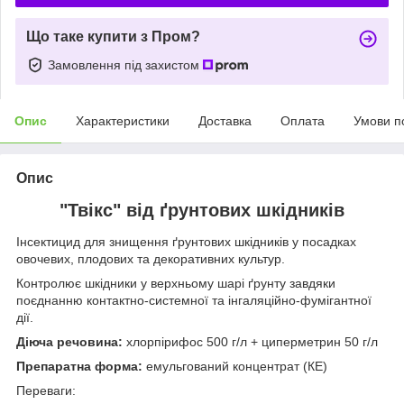
Що таке купити з Пром?
Замовлення під захистом
Опис
Характеристики
Доставка
Оплата
Умови п
Опис
"Твікс" від ґрунтових шкідників
Інсектицид для знищення ґрунтових шкідників у посадках
овочевих, плодових та декоративних культур.
Контролює шкідники у верхньому шарі ґрунту завдяки
поєднанню контактно-системної та інгаляційно-фумігантної
дії.
Діюча речовина:
хлорпірифос 500 г/л + циперметрин 50 г/л
Препаратна форма:
емульгований концентрат (КЕ)
Переваги: