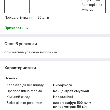
о під корінь
багаторічних
культур
Період очікування – 20 днів
Приховати
Спосіб упаковки
оригінальна упаковка виробника
Характеристики
Основні
Характер дії пестициду
Виборчого
Препаративна форма
Концентрат емульсії
Хімічний склад
Неорганічні
Вміст діючої речовини
хлорпірифус 500 г/л +
циперметрин 50 г/л