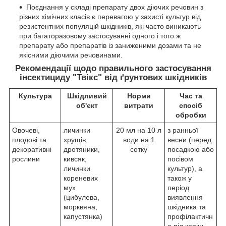
Поєднання у складі препарату двох діючих речовин з
різних хімічних класів є перевагою у захисті культур від
резистентних популяцій шкідників, які часто виникають
при багаторазовому застосуванні одного і того ж
препарату або препаратів із заниженими дозами та не
якісними діючими речовинами.
Рекомендації щодо правильного застосування
інсектициду "Твікс" від ґрунтових шкідників
Культура
Шкідливий
Норми
Час та
об'єкт
витрати
спосіб
обробки
Овочеві,
личинки
20 мл на 10 л
з ранньої
плодові та
хрущів,
води на 1
весни (перед
декоративні
дротяники,
сотку
посадкою або
рослини
кивсяк,
посівом
личинки
культур), а
кореневих
також у
мух
період
(цибулева,
виявлення
морквяна,
шкідника та
капустянка)
профілактичн