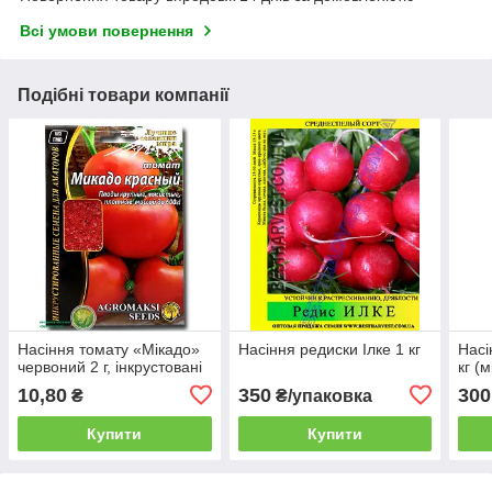
Всі умови повернення
Подібні товари компанії
Насіння томату «Мікадо»
Насіння редиски Ілке 1 кг
Насі
червоний 2 г, інкрустовані
кг (
10,80
350
300
₴
₴/упаковка
Купити
Купити