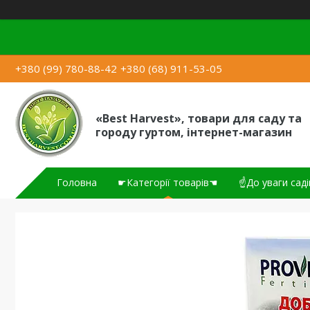
+380 (99) 780-88-42
+380 (68) 911-53-05
«Best Harvest», товари для саду та
городу гуртом, інтернет-магазин
Головна
☛Категорії товарів☚
☝До уваги саді