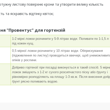
потужну листову поверхню крони та утворити велику кількість
ть та яскравість відтінку квіток;
ня "Провентус" для гортензій
1-2 мірні ложки розчинити у 5-9 літрах води. Поливати по 1-1,5 л
під кожен кущ.
0,5 мірної ложки розчинити у 10 літрах води. Обприскування
(підживлення по листку) проводиться ввечері, щоб унеможливит
опіків у рослини.
Добриво гортензії при посадці виконується в такий спосіб. 5 мірн
ложок змішують з 1-2 кг сухого розсипчастого піску або ґрунту і
рівномірно розподіляють на площу 1-3 кв.м. Після внесення доб
ґрунт рясно поливають водою.