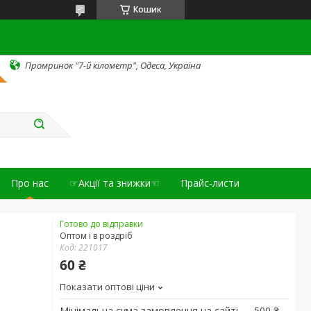
Кошик
Промринок "7-й кілометр", Одеса, Україна
Про нас
☞Акції та знижки☜
Прайс-листи
Готово до відправки
Оптом і в роздріб
Код:
221017
60 ₴
Показати оптові ціни
Мінімальна сума замовлення на сайті — 500 ₴