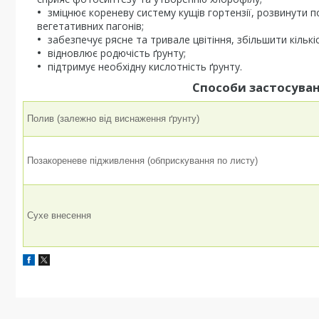
зміцнює кореневу систему кущів гортензії, розвинути 
вегетативних пагонів;
забезпечує рясне та тривале цвітіння, збільшити кількіс
відновлює родючість ґрунту;
підтримує необхідну кислотність ґрунту.
Способи застосуван
Полив (залежно від виснаження ґрунту)
Позакореневе підживлення (обприскування по листу)
Сухе внесення