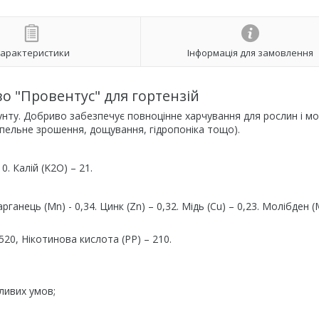
арактеристики
Інформація для замовлення
о "Провентус" для гортензій
унту. Добриво забезпечує повноцінне харчування для рослин і м
апельне зрошення, дощування, гідропоніка тощо).
. Калій (K2О) – 21.
Марганець (Мn) - 0,34. Цинк (Zn) – 0,32. Мідь (Cu) – 0,23. Молібден 
 520, Нікотинова кислота (РР) – 210.
тливих умов;