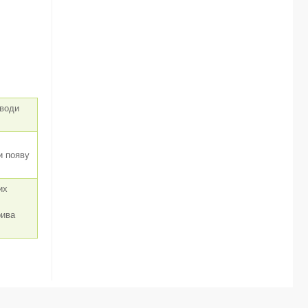
 води
и появу
их
рива