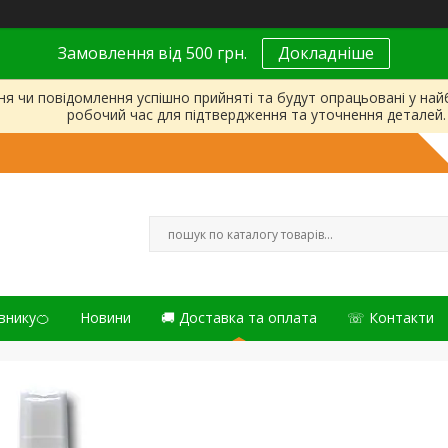
Замовлення від 500 грн.
Докладніше
ня чи повідомлення успішно прийняті та будут опрацьовані у на
робочий час для підтвердження та уточнення деталей.
внику🍊
Новини
🚚 Доставка та оплата
☏ Контакти