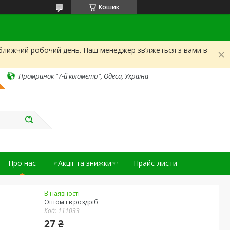
Кошик
йближчий робочий день. Наш менеджер зв’яжеться з вами в
Промринок "7-й кілометр", Одеса, Україна
Про нас
☞Акції та знижки☜
Прайс-листи
В наявності
Оптом і в роздріб
Код:
111033
27 ₴