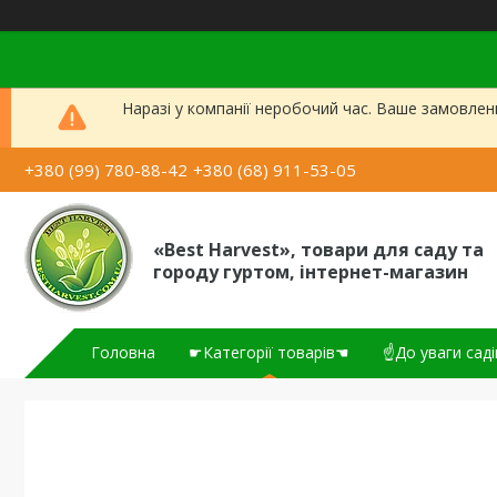
Наразі у компанії неробочий час. Ваше замовлен
+380 (99) 780-88-42
+380 (68) 911-53-05
«Best Harvest», товари для саду та
городу гуртом, інтернет-магазин
Головна
☛Категорії товарів☚
☝До уваги саді