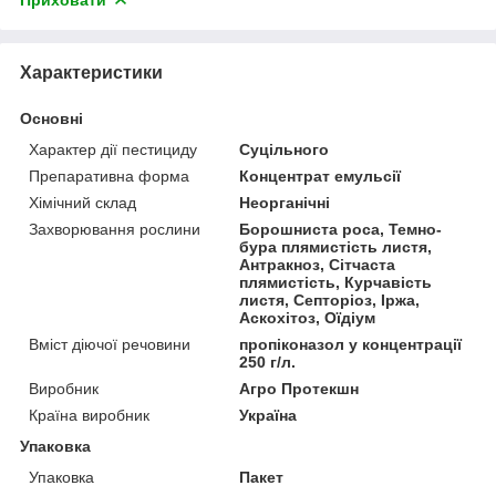
Характеристики
Основні
Характер дії пестициду
Суцільного
Препаративна форма
Концентрат емульсії
Хімічний склад
Неорганічні
Захворювання рослини
Борошниста роса, Темно-
бура плямистість листя,
Антракноз, Сітчаста
плямистість, Курчавість
листя, Септоріоз, Іржа,
Аскохітоз, Оїдіум
Вміст діючої речовини
пропіконазол у концентрації
250 г/л.
Виробник
Агро Протекшн
Країна виробник
Україна
Упаковка
Упаковка
Пакет