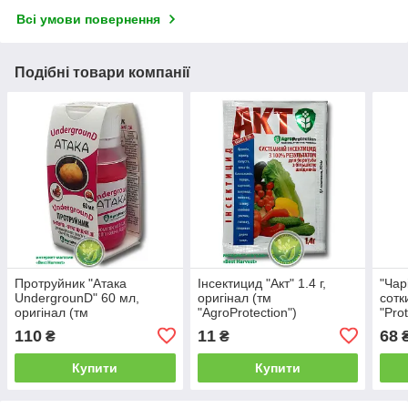
Всі умови повернення
Подібні товари компанії
Протруйник "Атака
Інсектицид "Акт" 1.4 г,
"Чар
UndergrounD" 60 мл,
оригінал (тм
сотк
оригінал (тм
"AgroProtection")
"Pro
"AgroProtection")
110
11
68
₴
₴
Купити
Купити