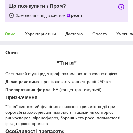
Що таке купити з Пром?
Замовлення під захистом
Опис
Характеристики
Доставка
Оплата
Умови п
Опис
"Тініл"
Системний фунгіцид з профілактичною та захисною дією.
Діюча речовина
: пропіконазол у концентрації 250 г/л.
Препаративна форма
: КЕ (концентрат емульсії)
Призначення.
"Тініл" системний фунгіцид з високою тривалістю дії при
боротьбі із захворюваннями листя, такими як септоріоз,
ринхоспороз, піренофороз, борошниста роса, плямистості,
іржа, церкоспорельоз.
Особливості препарату.