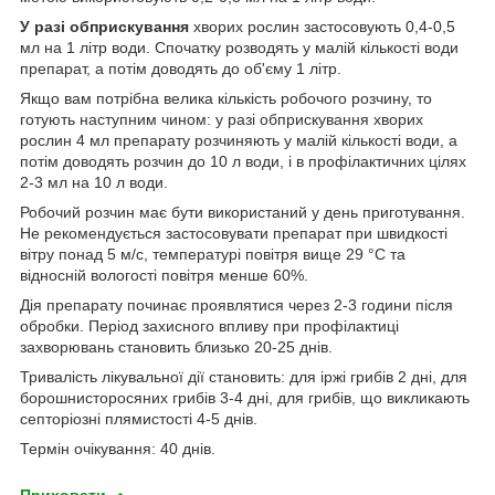
У разі обприскування
хворих рослин застосовують 0,4-0,5
мл на 1 літр води. Спочатку розводять у малій кількості води
препарат, а потім доводять до об'єму 1 літр.
Якщо вам потрібна велика кількість робочого розчину, то
готують наступним чином: у разі обприскування хворих
рослин 4 мл препарату розчиняють у малій кількості води, а
потім доводять розчин до 10 л води, і в профілактичних цілях
2-3 мл на 10 л води.
Робочий розчин має бути використаний у день приготування.
Не рекомендується застосовувати препарат при швидкості
вітру понад 5 м/с, температурі повітря вище 29 °С та
відносній вологості повітря менше 60%.
Дія препарату починає проявлятися через 2-3 години після
обробки. Період захисного впливу при профілактиці
захворювань становить близько 20-25 днів.
Тривалість лікувальної дії становить: для іржі грибів 2 дні, для
борошнисторосяних грибів 3-4 дні, для грибів, що викликають
септоріозні плямистості 4-5 днів.
Термін очікування: 40 днів.
Приховати