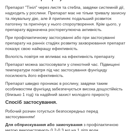
Препарат "Тініл" через листя та стебла, завдяки системній дії,
надходить у рослини. Препарат має не тільки тривалу захисну
та лікувальну дію, але й припиняє подальший розвиток
патогену та пригнічує у нього спороутворення. Крім цього, у
препарату відзначена росторегулююча активність.
При профілактичному застосуванні або при застосуванні
препарату на ранніх стадіях розвитку захворювання препарат
показує свою найкращу ефективність.
Вологість повітря не впливає на ефективність препарату.
Препарат можна застосовувати у спекотний час. Підвищені
температури повітря під час застосування фунгіциду
посилюють його ефективність.
Препарат швидко проникає в рослину, завдяки таким
особливостям фунгіцид забезпечується висока дощостійкість
(близько 1 год) та надійний захист молодого приросту.
Спосіб застосування.
Робочий розчин готується безпосередньо перед
застосуванням!
Для обприскування або замочування
з профілактичною
метою використовують 0,2-0,3 мл на 1 літр води.