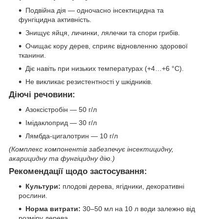
Подвійна дія — одночасно інсектицидна та
фунгіцидна активність.
Знищує яйця, личинки, лялечки та спори грибів.
Очищає кору дерев, сприяє відновленню здорової
тканини.
Діє навіть при низьких температурах (+4…+6 °C).
Не викликає резистентності у шкідників.
Діючі речовини:
Азоксістробін — 50 г/л
Імідаклоприд — 30 г/л
Лямбда-цигалотрин — 10 г/л
(Комплекс компонентів забезпечує інсектицидну,
акарицидну та фунгіцидну дію.)
Рекомендації щодо застосування:
Культури:
плодові дерева, ягідники, декоративні
рослини.
Норма витрати:
30–50 мл на 10 л води залежно від
розміру дерева.