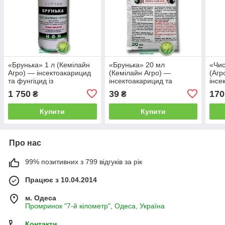
«Брунька» 1 л (Кемілайн
«Брунька» 20 мл
«Чис
Агро) — інсектоакарицид
(Кемілайн Агро) —
(Агр
та фунгіцид із
інсектоакарицид та
інсе
стимулюючим ефектом
фунгіцид із стимулюючим
фунг
1 750
39
170
₴
₴
для саду
ефектом для саду
саду
Купити
Купити
Про нас
99% позитивних з 799 відгуків за рік
Працює з 10.04.2014
м. Одеса
Промринок "7-й кілометр", Одеса, Україна
Контакти