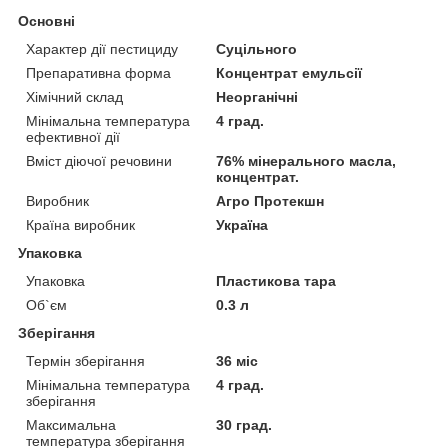
Основні
Характер дії пестициду
Суцільного
Препаративна форма
Концентрат емульсії
Хімічний склад
Неорганічні
Мінімальна температура
4 град.
ефективної дії
Вміст діючої речовини
76% мінерального масла,
концентрат.
Виробник
Агро Протекшн
Країна виробник
Україна
Упаковка
Упаковка
Пластикова тара
Об`єм
0.3 л
Зберігання
Термін зберігання
36 міс
Мінімальна температура
4 град.
зберігання
Максимальна
30 град.
температура зберігання