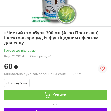
«Чистий стовбур» 300 мл (Агро Протекшн) —
інсекто-акарицид із фунгіцидним ефектом
для саду
Готово до відправки
Код: 212014
Опт і роздріб
60
₴
Мінімальна сума замовлення на сайті — 500 ₴
50 ₴
від 5 шт.
Купити
або