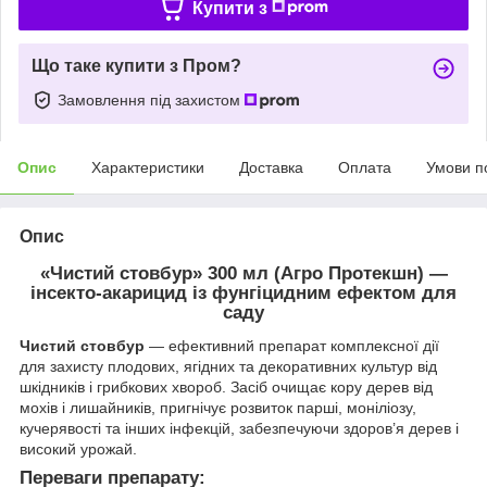
Купити з
Що таке купити з Пром?
Замовлення під захистом
Опис
Характеристики
Доставка
Оплата
Умови п
Опис
«Чистий стовбур» 300 мл (Агро Протекшн) —
інсекто-акарицид із фунгіцидним ефектом для
саду
Чистий стовбур
— ефективний препарат комплексної дії
для захисту плодових, ягідних та декоративних культур від
шкідників і грибкових хвороб. Засіб очищає кору дерев від
мохів і лишайників, пригнічує розвиток парші, моніліозу,
кучерявості та інших інфекцій, забезпечуючи здоров’я дерев і
високий урожай.
Переваги препарату: