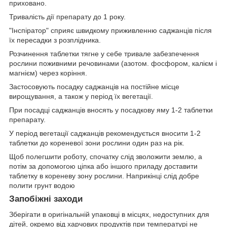
приховано.
Тривалість дії препарату до 1 року.
"Інспіратор" сприяє швидкому приживленню саджанців після
їх пересадки з розплідника.
Розчинення таблетки тягне у себе тривале забезпечення
рослини поживними речовинами (азотом. фосфором, калієм і
магнієм) через коріння.
Застосовують посадку саджанців на постійне місце
вирощування, а також у період їх вегетації.
При посадці саджанців вносять у посадкову яму 1-2 таблетки
препарату.
У період вегетації саджанців рекомендується вносити 1-2
таблетки до кореневої зони рослини один раз на рік.
Щоб полегшити роботу, спочатку слід зволожити землю, а
потім за допомогою ціпка або іншого приладу доставити
таблетку в кореневу зону рослини. Наприкінці слід добре
полити грунт водою
Запобіжні заходи
Зберігати в оригінальній упаковці в місцях, недоступних для
дітей, окремо від харчових продуктів при температурі не