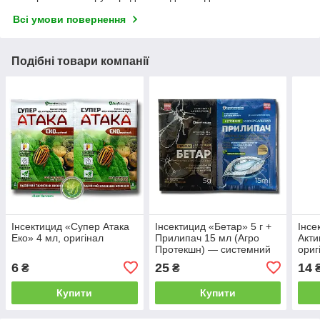
Всі умови повернення
Подібні товари компанії
Інсектицид «Супер Атака
Інсектицид «Бетар» 5 г +
Інсе
Еко» 4 мл, оригінал
Прилипач 15 мл (Агро
Акти
Протекшн) — системний
ориг
інсектицид проти
6
25
14
₴
₴
білокрилки, попелиці та
інших шкідників
Купити
Купити