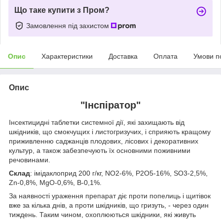
Що таке купити з Пром?
Замовлення під захистом
Опис
Характеристики
Доставка
Оплата
Умови п
Опис
"Інспіратор"
Інсектицидні таблетки системної дії, які захищають від
шкідників, що смокчущих і листогризучих, і сприяють кращому
приживленню саджанців плодових, лісових і декоративних
культур, а також забезпечують їх основними поживними
речовинами.
Склад
: імідаклоприд 200 г/кг, NO2-6%, P2O5-16%, SO3-2,5%,
Zn-0,8%, MgO-0,6%, B-0,1%.
За наявності ураження препарат діє проти попелиць і щитівок
вже за кілька днів, а проти шкідників, що гризуть, - через один
тиждень. Таким чином, охоплюються шкідники, які живуть