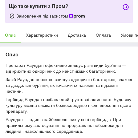
Що таке купити з Пром?
Замовлення під захистом
Опис
Характеристики
Доставка
Оплата
Умови п
Опис
Препарат Раундап ефективно знищує різні види бур'янів —
від крихітних однорічних до найстійкіших багаторічних.
Засіб Раундап повністю знищує однорічні і багаторічні, злакові
та дводольні бур'яни, включаючи їх наземні та підземні
частини.
Гербіцид Раундап позбавлений грунтової активності. Будь-яку
культуру можна висівати безпосередньо після внесення цього
препарату.
Раундап — один з найбезпечніших у світі гербіцидів. При
правильному застосуванні не представляє небезпеки для
людини і навколишнього середовища.