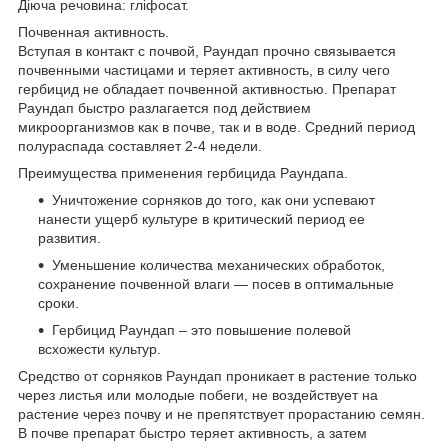
Діюча речовина: гліфосат.
Почвенная активность.
Вступая в контакт с почвой, Раундап прочно связывается
почвенными частицами и теряет активность, в силу чего
гербицид не обладает почвенной активностью. Препарат
Раундап быстро разлагается под действием
микроорганизмов как в почве, так и в воде. Средний период
полураспада составляет 2-4 недели.
Преимущества применения гербицида Раундапа.
Уничтожение сорняков до того, как они успевают
нанести ущерб культуре в критический период ее
развития.
Уменьшение количества механических обработок,
сохранение почвенной влаги — посев в оптимальные
сроки.
Гербицид Раундап – это повышение полевой
всхожести культур.
Средство от сорняков Раундап проникает в растение только
через листья или молодые побеги, не воздействует на
растение через почву и не препятствует прорастанию семян.
В почве препарат быстро теряет активность, а затем