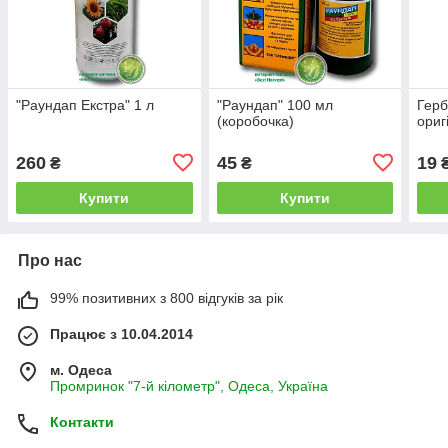
"Раундап Екстра" 1 л
"Раундап" 100 мл
Герб
(коробочка)
ориг
260
45
19
₴
₴
Купити
Купити
Про нас
99% позитивних з 800 відгуків за рік
Працює з 10.04.2014
м. Одеса
Промринок "7-й кілометр", Одеса, Україна
Контакти