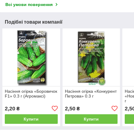
Всі умови повернення
Подібні товари компанії
Насіння огірка «Боровичок
Насіння огірка «Конкурент
Насі
F1» 0.3 г (Агромаксі)
Петрова» 0.3 г
«Нов
г
2,20
2,50
2,5
₴
₴
Купити
Купити