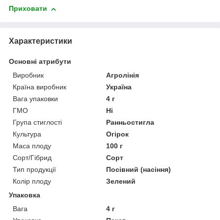
Приховати
Характеристики
Основні атрибути
Виробник
Агролінія
Країна виробник
Україна
Вага упаковки
4 г
ГМО
Ні
Група стиглості
Ранньостигла
Культура
Огірок
Маса плоду
100 г
Сорт/Гібрид
Сорт
Тип продукції
Посівний (насіння)
Колір плоду
Зелений
Упаковка
Вага
4 г