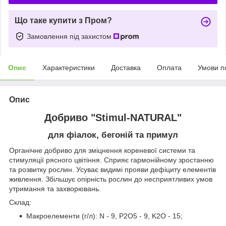
Що таке купити з Пром?
Замовлення під захистом
Опис
Характеристики
Доставка
Оплата
Умови п
Опис
Добриво "Stimul-NATURAL"
для фіалок, бегоній та примул
Органічне добриво для зміцнення кореневої системи та
стимуляції рясного цвітіння. Сприяє гармонійному зростанню
та розвитку рослин. Усуває видимі прояви дефіциту елементів
живлення. Збільшує опірність рослин до несприятливих умов
утримання та захворювань.
Склад:
Макроелементи (г/л): N - 9, P2О5 - 9, K2О - 15;