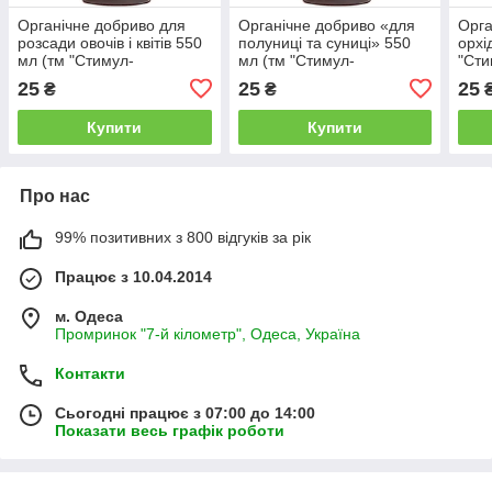
Органічне добриво для
Органічне добриво «для
Орга
розсади овочів і квітів 550
полуниці та суниці» 550
орхі
мл (тм "Стимул-
мл (тм "Стимул-
"Ст
NATURAL")
NATURAL")
25
25
25
₴
₴
Купити
Купити
Про нас
99% позитивних з 800 відгуків за рік
Працює з 10.04.2014
м. Одеса
Промринок "7-й кілометр", Одеса, Україна
Контакти
Сьогодні працює з 07:00 до 14:00
Показати весь графік роботи