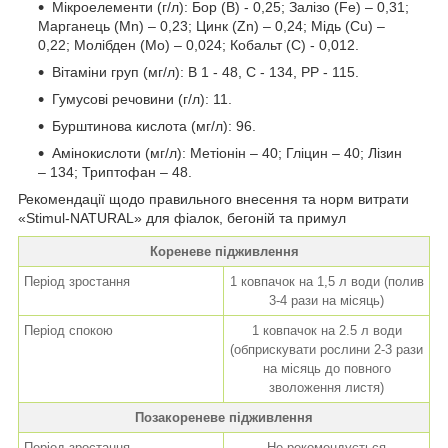
Мікроелементи (г/л): Бор (В) - 0,25; Залізо (Fe) – 0,31;
Марганець (Мn) – 0,23; Цинк (Zn) – 0,24; Мідь (Cu) –
0,22; Молібден (Мо) – 0,024; Кобальт (С) - 0,012.
Вітаміни груп (мг/л): B 1 - 48, C - 134, PP - 115.
Гумусові речовини (г/л): 11.
Бурштинова кислота (мг/л): 96.
Амінокислоти (мг/л): Метіонін – 40; Гліцин – 40; Лізин
– 134; Триптофан – 48.
Рекомендації щодо правильного внесення та норм витрати
«Stimul-NATURAL» для фіалок, бегоній та примул
Кореневе підживлення
Період зростання
1 ковпачок на 1,5 л води (полив
3-4 рази на місяць)
Період спокою
1 ковпачок на 2.5 л води
(обприскувати рослини 2-3 рази
на місяць до повного
зволоження листя)
Позакореневе підживлення
Період зростання
Не рекомендується