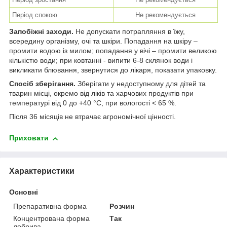
Період спокою
Не рекомендується
Запобіжні заходи.
Не допускати потрапляння в їжу,
всередину організму, очі та шкіри. Попадання на шкіру –
промити водою із милом; попадання у вічі – промити великою
кількістю води; при ковтанні - випити 6-8 склянок води і
викликати блювання, звернутися до лікаря, показати упаковку.
Спосіб зберігання.
Зберігати у недоступному для дітей та
тварин місці, окремо від ліків та харчових продуктів при
температурі від 0 до +40 °С, при вологості < 65 %.
Після 36 місяців не втрачає агрономічної цінності.
Приховати
Характеристики
Основні
Препаративна форма
Розчин
Концентрована форма
Так
добрива