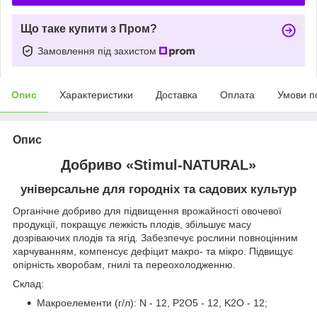
Що таке купити з Пром?
Замовлення під захистом
Опис
Характеристики
Доставка
Оплата
Умови п
Опис
Добриво «Stimul-NATURAL»
універсальне для городніх та садових культур
Органічне добриво для підвищення врожайності овочевої
продукції, покращує лежкість плодів, збільшує масу
дозріваючих плодів та ягід. Забезпечує рослини повноцінним
харчуванням, компенсує дефіцит макро- та мікро. Підвищує
опірність хворобам, гнилі та переохолодженню.
Склад:
Макроелементи (г/л): N - 12, P2О5 - 12, K2О - 12;