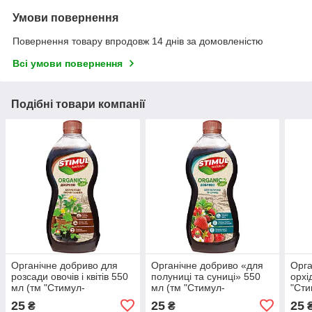
Умови повернення
Повернення товару впродовж 14 днів за домовленістю
Всі умови повернення
Подібні товари компанії
Органічне добриво для
Органічне добриво «для
Орга
розсади овочів і квітів 550
полуниці та суниці» 550
орхі
мл (тм "Стимул-
мл (тм "Стимул-
"Ст
NATURAL")
NATURAL")
25
25
25
₴
₴