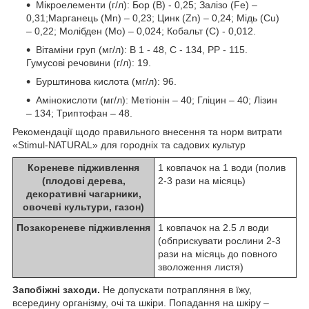
Мікроелементи (г/л): Бор (В) - 0,25; Залізо (Fe) –
0,31;Марганець (Мn) – 0,23; Цинк (Zn) – 0,24; Мідь (Cu)
– 0,22; Молібден (Мо) – 0,024; Кобальт (С) - 0,012.
Вітаміни груп (мг/л): B 1 - 48, C - 134, PP - 115.
Гумусові речовини (г/л): 19.
Бурштинова кислота (мг/л): 96.
Амінокислоти (мг/л): Метіонін – 40; Гліцин – 40; Лізин
– 134; Триптофан – 48.
Рекомендації щодо правильного внесення та норм витрати
«Stimul-NATURAL» для городніх та садових культур
Кореневе підживлення
1 ковпачок на 1 води (полив
(плодові дерева,
2-3 рази на місяць)
декоративні чагарники,
овочеві культури, газон)
Позакореневе підживлення
1 ковпачок на 2.5 л води
(обприскувати рослини 2-3
рази на місяць до повного
зволоження листя)
Запобіжні заходи.
Не допускати потрапляння в їжу,
всередину організму, очі та шкіри. Попадання на шкіру –