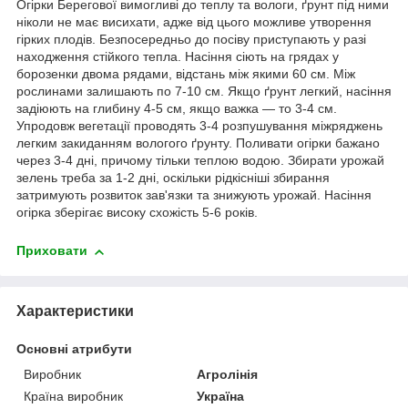
Огірки Берегової вимогливі до теплу та вологи, ґрунт під ними
ніколи не має висихати, адже від цього можливе утворення
гірких плодів. Безпосередньо до посіву приступають у разі
находження стійкого тепла. Насіння сіють на грядах у
борозенки двома рядами, відстань між якими 60 см. Між
рослинами залишають по 7-10 см. Якщо ґрунт легкий, насіння
задіюють на глибину 4-5 см, якщо важка — то 3-4 см.
Упродовж вегетації проводять 3-4 розпушування міжряджень
легким закиданням вологого ґрунту. Поливати огірки бажано
через 3-4 дні, причому тільки теплою водою. Збирати урожай
зелень треба за 1-2 дні, оскільки рідкісніші збирання
затримують розвиток зав'язки та знижують урожай. Насіння
огірка зберігає високу схожість 5-6 років.
Приховати
Характеристики
Основні атрибути
Виробник
Агролінія
Країна виробник
Україна