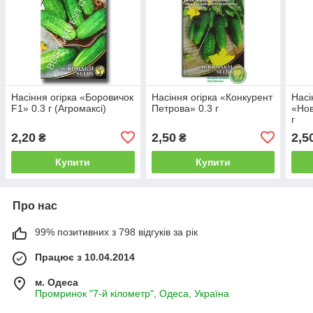
Насіння огірка «Боровичок
Насіння огірка «Конкурент
Насі
F1» 0.3 г (Агромаксі)
Петрова» 0.3 г
«Нов
г
2,20
2,50
2,5
₴
₴
Купити
Купити
Про нас
99% позитивних з 798 відгуків за рік
Працює з 10.04.2014
м. Одеса
Промринок "7-й кілометр", Одеса, Україна