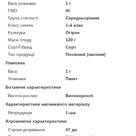
Вага упаковки
1 г
ГМО
Ні
Група стиглості
Середньорання
Класс семян
1-й клас
Культура
Огірок
Маса плоду
120 г
Сорт/Гібрид
Сорт
Тип продукції
Посівний (насіння)
Упаковка
Вага
1 г
Упаковка
Пакет
Ботанічні характеристики
Висота рослин
Високорослі
Характеристики насіннєвого матеріалу
Репродукція
1-ша
Агрономічні характеристики
Строки дозрівання
47 дн