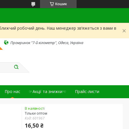
Кошик
йближчий робочий день. Наш менеджер зв’яжеться з вами в
Промринок "7-й кілометр", Одеса, Україна
Про нас
☞Акції та знижки☜
Прайс-листи
В наявності
Тільки оптом
Код:
601967
16,50 ₴