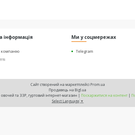
а інформація
Ми у соцмережах
о компанію
Telegram
тті
Сайт створений на маркетплейсі
Prom.ua
Продавець на Bigl.ua
"BEST HARVEST" - насіння овочей та ЗЗР, гуртовий інтернет-магазин |
Поскаржитися на контент
|
П
Select Language
▼