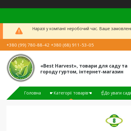
Наразі у компанії неробочий час. Ваше замовлен
+380 (99) 780-88-42
+380 (68) 911-53-05
«Best Harvest», товари для саду та
городу гуртом, інтернет-магазин
Головна
☛Категорії товарів☚
☝До уваги саді