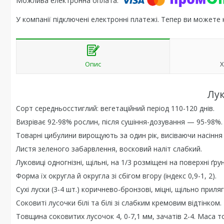
У компанії підключені електронні платежі. Тепер ви можете
Опис
Х
Лук
Сорт середньосстиглий: вегетаційний період 110-120 днів.
Визріває 92-98% рослин, після сушіння-дозування — 95-98%.
Товарні цибулини вирощують за один рік, висіваючи насіння 
Листя зеленого забарвлення, восковий наліт слабкий.
Луковиці одногнізні, щільні, на 1/3 розміщені на поверхні ґрун
Форма їх округла й округла зі сбігом вгору (індекс 0,9-1, 2).
Сухі луски (3-4 шт.) коричнево-бронзові, міцні, щільно прил
Соковиті лусочки білі та білі зі слабким кремовим відтінком.
Товщина соковитих лусочок 4, 0-7,1 мм, зачатів 2-4. Маса т