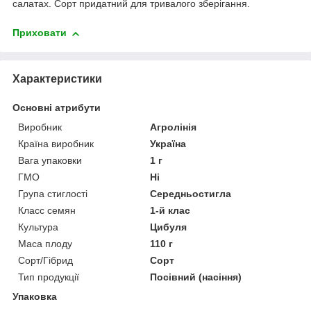
салатах. Сорт придатний для тривалого зберігання.
Приховати
Характеристики
Основні атрибути
Виробник
Агролінія
Країна виробник
Україна
Вага упаковки
1 г
ГМО
Ні
Група стиглості
Середньостигла
Класс семян
1-й клас
Культура
Цибуля
Маса плоду
110 г
Сорт/Гібрид
Сорт
Тип продукції
Посівний (насіння)
Упаковка