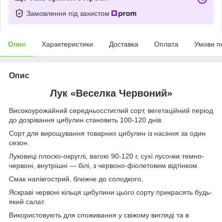
Замовлення під захистом
Опис
Характеристики
Доставка
Оплата
Умови п
Опис
Лук «Веселка Червоний»
Високоурожайний середньосстиглий сорт, вегетаційний період
до дозрівання цибулин становить 100-120 днів.
Сорт для вирощування товарних цибулин із насіння за один
сезон.
Луковиці плоско-округлі, вагою 90-120 г, сухі лусочки темно-
червоні, внутрішні — білі, з червоно-фіолетовим відтінком.
Смак напівгострий, ближче до солодкого.
Яскраві червоні кільця цибулини цього сорту прикрасять будь-
який салат.
Використовують для споживання у свіжому вигляді та в