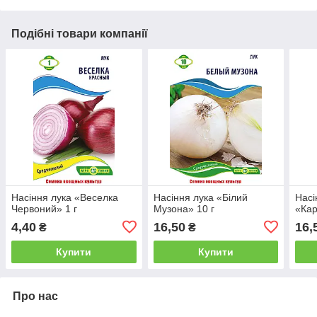
Подібні товари компанії
Насіння лука «Веселка
Насіння лука «Білий
Насі
Червоний» 1 г
Музона» 10 г
«Кар
4,40
16,50
16,
₴
₴
Купити
Купити
Про нас