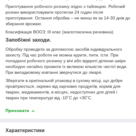
Приготування робочого розчину згідно з таблицею. Робочий
розчин використовувати протягом 24 годин після
приготування. Остання обробка – не менш як за 14-30 днів до
збирання врожаю.
Класифікація ВООЗ: ІІІ клас (малотоксична речовина).
Запобіжні заходи.
Обробку проводити за допомогою засобів індивідуального
захисту. Під час роботи не можна курити, пити, їсти. При
попаданні робочого розчину у вічі або відкриті ділянки шкіри
необхідно негайно промити їх великою кількістю чистої води.
При випадковому ковтанні звернутися до лікаря.
Зберігати в оригінальній упаковці в сухому місці, що добре
провітрюється, окремо від харчових продуктів, кормів для
тварин, медикаментів, в місцях, недоступних для дітей і
тварин при температурі від -10˚С до +30˚С.
Приховати
Характеристики