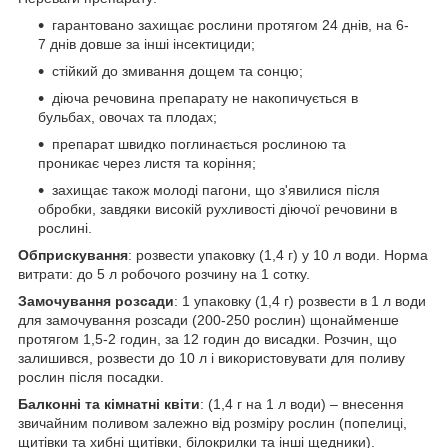
гарантовано захищає рослини протягом 24 днів, на 6-
7 днів довше за інші інсектициди;
стійкий до змивання дощем та сонцю;
діюча речовина препарату не накопичується в
бульбах, овочах та плодах;
препарат швидко поглинається рослиною та
проникає через листя та коріння;
захищає також молоді пагони, що з'явилися після
обробки, завдяки високій рухливості діючої речовини в
рослині.
Обприскування
: розвести упаковку (1,4 г) у 10 л води. Норма
витрати: до 5 л робочого розчину на 1 сотку.
Замочування розсади
: 1 упаковку (1,4 г) розвести в 1 л води
для замочування розсади (200-250 рослин) щонайменше
протягом 1,5-2 годин, за 12 годин до висадки. Розчин, що
залишився, розвести до 10 л і використовувати для поливу
рослин після посадки.
Балконні та кімнатні квіти
: (1,4 г на 1 л води) – внесення
звичайним поливом залежно від розміру рослин (попелиці,
щитівки та хибні щитівки, білокрилки та інші щедники).