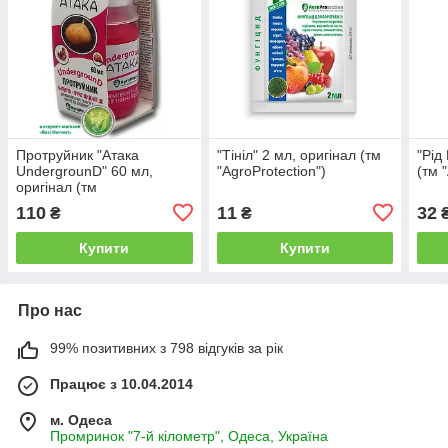
Протруйник "Атака
"Тініл" 2 мл, оригінал (тм
"Рід
UndergrounD" 60 мл,
"AgroProtection")
(тм 
оригінал (тм
"AgroProtection")
110
11
32
₴
₴
Купити
Купити
Про нас
99% позитивних з 798 відгуків за рік
Працює з 10.04.2014
м. Одеса
Промринок "7-й кілометр", Одеса, Україна