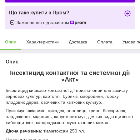
Що таке купити з Пром?
Замовлення під захистом
Опис
Характеристики
Доставка
Оплата
Умови п
Опис
Інсектицид контактної та системної дії
«Акт»
Інсектицид кишково-контактної дії призначений для захисту
зернових культур, картоплі, буряків, смородини, гороху,
плодових дерев, овочевих та квіткових культур.
Пригнічує шкідників: цикадок, попелиць, трипс, білокрилок,
плодожерок, мідяниць, капустяних мух, деяких видів щитівок і
хибнощитівок, колорадського жука та інших комах.
Діюча речовина
: тіаметоксам 250 г/л.
Переваги препарату: