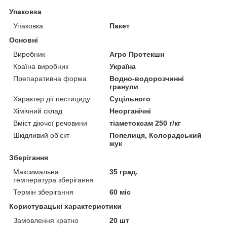
Упаковка
Упаковка
Пакет
Основні
Виробник
Агро Протекшн
Країна виробник
Україна
Препаративна форма
Водно-водорозчинні
гранули
Характер дії пестициду
Суцільного
Хімічний склад
Неорганічні
Вміст діючої речовини
тіаметоксам 250 г/кг
Шкідливий об'єкт
Попелиця, Колорадський
жук
Зберігання
Максимальна
35 град.
температура зберігання
Термін зберігання
60 міс
Користувацькі характеристики
Замовлення кратно
20 шт