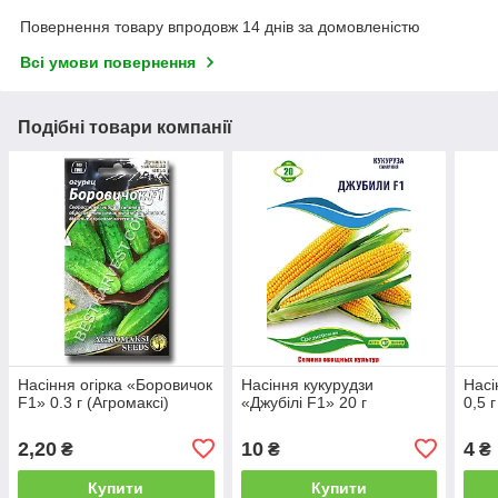
Повернення товару впродовж 14 днів за домовленістю
Всі умови повернення
Подібні товари компанії
Насіння огірка «Боровичок
Насіння кукурудзи
Насі
F1» 0.3 г (Агромаксі)
«Джубілі F1» 20 г
0,5 г
2,20
10
4
₴
₴
₴
Купити
Купити