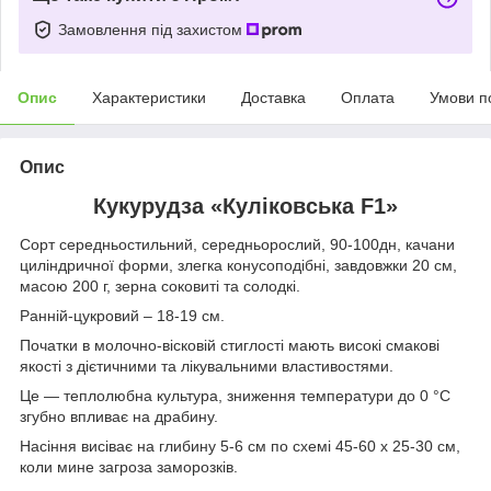
Замовлення під захистом
Опис
Характеристики
Доставка
Оплата
Умови п
Опис
Кукурудза «Куліковська F1»
Сорт середньостильний, середньорослий, 90-100дн, качани
циліндричної форми, злегка конусоподібні, завдовжки 20 см,
масою 200 г, зерна соковиті та солодкі.
Ранній-цукровий – 18-19 см.
Початки в молочно-вісковій стиглості мають високі смакові
якості з дієтичними та лікувальними властивостями.
Це — теплолюбна культура, зниження температури до 0 °C
згубно впливає на драбину.
Насіння висіває на глибину 5-6 см по схемі 45-60 х 25-30 см,
коли мине загроза заморозків.