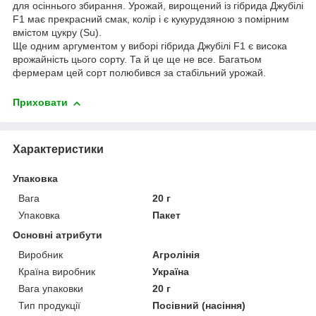
для осіннього збирання. Урожай, вирощений із гібрида Джубілі
F1 має прекрасний смак, колір і є кукурудзяною з помірним
вмістом цукру (Su).
Ще одним аргументом у виборі гібрида Джубілі F1 є висока
врожайність цього сорту. Та й це ще не все. Багатьом
фермерам цей сорт полюбився за стабільний урожай.
Приховати
Характеристики
Упаковка
Вага
20 г
Упаковка
Пакет
Основні атрибути
Виробник
Агролінія
Країна виробник
Україна
Вага упаковки
20 г
Тип продукції
Посівний (насіння)