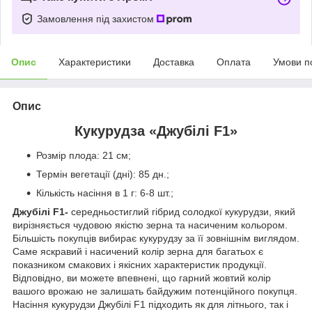
Замовлення під захистом
Опис
Характеристики
Доставка
Оплата
Умови п
Опис
Кукурудза «Джубілі F1»
Розмір плода: 21 см;
Термін вегетації (дні): 85 дн.;
Кількість насіння в 1 г: 6-8 шт.;
Джубілі F1-
середньостиглий гібрид солодкої кукурудзи, який
вирізняється чудовою якістю зерна та насиченим кольором.
Більшість покупців вибирає кукурудзу за її зовнішнім виглядом.
Саме яскравий і насичений колір зерна для багатьох є
показником смакових і якісних характеристик продукції.
Відповідно, ви можете впевнені, що гарний жовтий колір
вашого врожаю не залишать байдужим потенційного покупця.
Насіння кукурудзи Джубілі F1 підходить як для літнього, так і