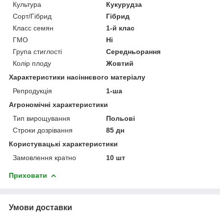
Культура
Кукурудза
Сорт/Гібрид
Гібрид
Класс семян
1-й клас
ГМО
Ні
Група стиглості
Середньорання
Колір плоду
Жовтий
Характеристики насіннєвого матеріалу
Репродукція
1-ша
Агрономічні характеристики
Тип вирощування
Польові
Строки дозрівання
85 дн
Користувацькі характеристики
Замовлення кратно
10 шт
Приховати
Умови доставки