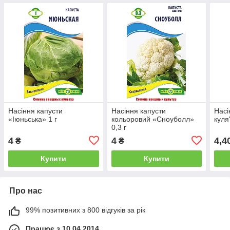
Насіння капусти
Насіння капусти
Насі
«Іюньська» 1 г
кольоровий «Сноуболл»
куля"
0,3 г
4
4
4,4
₴
₴
Купити
Купити
Про нас
99% позитивних з 800 відгуків за рік
Працює з 10.04.2014