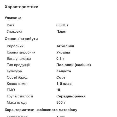
Характеристики
Упаковка
Вага
0.001 г
Упаковка
Пакет
Основні атрибути
Виробник
Агролінія
Країна виробник
Україна
Вага упаковки
0.3 г
Тип продукції
Посівний (насіння)
Культура
Капуста
Сорт/Гібрид
Сорт
Класс семян
1-й клас
ГМО
Ні
Група стиглості
Середньорання
Маса плоду
800 г
Характеристики насіннєвого матеріалу
Репродукція
1-ша