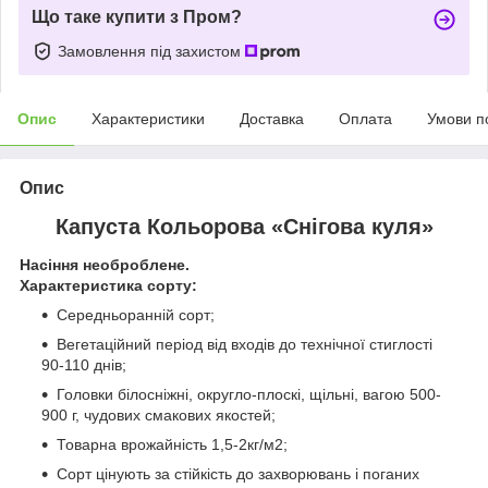
Що таке купити з Пром?
Замовлення під захистом
Опис
Характеристики
Доставка
Оплата
Умови п
Опис
Капуста Кольорова «Снігова куля»
Насіння необроблене.
Характеристика сорту:
Середньоранній сорт;
Вегетаційний період від входів до технічної стиглості
90-110 днів;
Головки білосніжні, округло-плоскі, щільні, вагою 500-
900 г, чудових смакових якостей;
Товарна врожайність 1,5-2кг/м2;
Сорт цінують за стійкість до захворювань і поганих