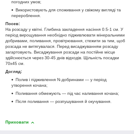
погодних умов;
Використовують для споживання у свіжому вигляді та
перероблення.
Посев:
На розсаду у квітні. Глибина закладення насіння 0.5-1 см. У
період вирощування необхідно підживлювати мінеральними
добривами, поливання, провітрювання, стежити за тим, щоб
розсада не витягувалася. Перед висаджуванням розсаду
загартовують. Висаджування розсади на постійне місце
здійснюється через 30-45 днів відходів. Щільність посадки
70x45 см.
Догляд:
Полив і підживлення N-добринами — у період
утворення кочана;
Поливання обмежують — під час наливання кочана;
Після поливання — розпушування й окучування.
Приховати