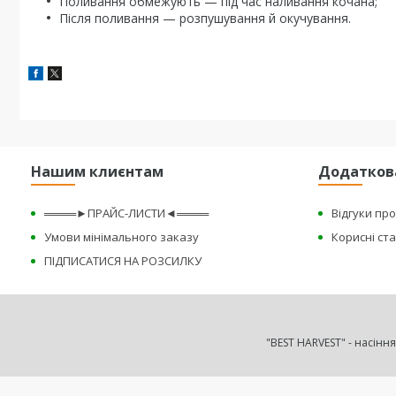
Поливання обмежують — під час наливання кочана;
Після поливання — розпушування й окучування.
Нашим клиєнтам
Додатков
════►ПРАЙС-ЛИСТИ◄════
Відгуки пр
Умови мінімального заказу
Корисні ста
ПІДПИСАТИСЯ НА РОЗСИЛКУ