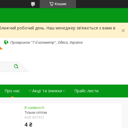
Кошик
йближчий робочий день. Наш менеджер зв’яжеться з вами в
Промринок "7-й кілометр", Одеса, Україна
Про нас
☞Акції та знижки☜
Прайс-листи
В наявності
Тільки оптом
Код:
601931
4 ₴