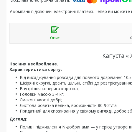
У компанії підключені електронні платежі. Тепер ви можете
Опис
Х
Капуста «
Насіння необроблене.
Характеристика сорту:
Від висаджування розсади для повного дозрівання 105-
Шкіряні округлі, досить щільні, стійкі до розтріскування;
Внутрішня кочерига коротка;
Головки масою 3-4 кг;
Смакові якості добрі;
Листова розетка велика, врожайність 80-90т/га;
Придатний для споживання у свіжому вигляді, добре зб
Догляд:
Полив і підживлення N-добринами — у період утворенн