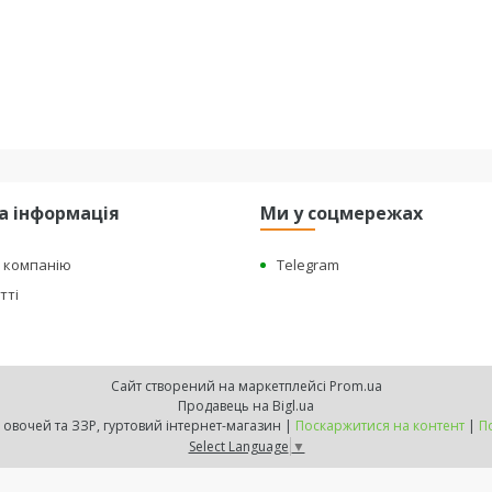
а інформація
Ми у соцмережах
о компанію
Telegram
тті
Сайт створений на маркетплейсі
Prom.ua
Продавець на Bigl.ua
"BEST HARVEST" - насіння овочей та ЗЗР, гуртовий інтернет-магазин |
Поскаржитися на контент
|
П
Select Language
▼