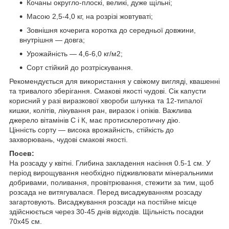
Кочаны округло-плоскі, великі, дуже щільні;
Масою 2,5-4,0 кг, на розрізі жовтуваті;
Зовнішня кочерига коротка до середньої довжини,
внутрішня — довга;
Урожайність — 4,6-6,0 кг/м2;
Сорт стійкий до розтріскування.
Рекомендується для використання у свіжому вигляді, квашенні
та тривалого зберігання. Смакові якості чудові. Сік капусти
корисний у разі виразкової хвороби шлунка та 12-типалої
кишки, колітів, лікування ран, виразок і опіків. Важлива
джерело вітамінів С і К, має протисклеротичну дію.
Цінність сорту — висока врожайність, стійкість до
захворювань, чудові смакові якості.
Посев:
На розсаду у квітні. Глибина закладення насіння 0.5-1 см. У
період вирощування необхідно підживлювати мінеральними
добривами, поливання, провітрювання, стежити за тим, щоб
розсада не витягувалася. Перед висаджуванням розсаду
загартовують. Висаджування розсади на постійне місце
здійснюється через 30-45 днів відходів. Щільність посадки
70x45 см.