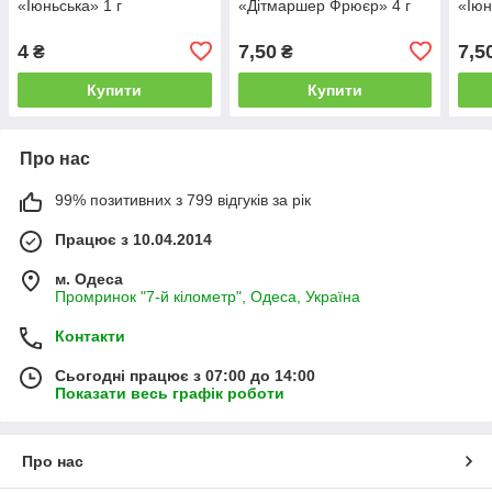
«Іюньська» 1 г
«Дітмаршер Фрюєр» 4 г
«Іюн
4
7,50
7,5
₴
₴
Купити
Купити
Про нас
99% позитивних з 799 відгуків за рік
Працює з 10.04.2014
м. Одеса
Промринок "7-й кілометр", Одеса, Україна
Контакти
Сьогодні працює з 07:00 до 14:00
Показати весь графік роботи
Про нас