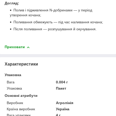
Догляд:
Полив і підживлення N-добринами — у період
утворення кочана;
Поливання обмежують — під час наливання кочана;
Після поливання — розпушування й окучування.
Приховати
Характеристики
Упаковка
Вага
0.004 г
Упаковка
Пакет
Основні атрибути
Виробник
Агролінія
Країна виробник
Україна
Вага упаковки
4 г