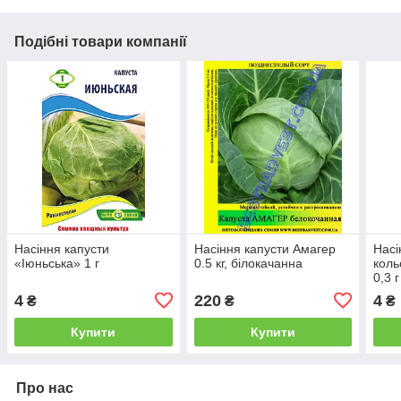
Подібні товари компанії
Насіння капусти
Насіння капусти Амагер
Насі
«Іюньська» 1 г
0.5 кг, білокачанна
коль
0,3 г
4
220
4
₴
₴
₴
Купити
Купити
Про нас