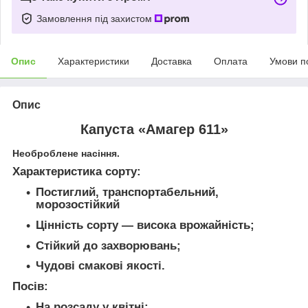
Замовлення під захистом
Опис
Характеристики
Доставка
Оплата
Умови п
Опис
Капуста «Амагер 611»
Необроблене насіння.
Характеристика сорту:
Постиглий, транспортабельний,
морозостійкий
Цінність сорту — висока врожайність;
Стійкий до захворювань;
Чудові смакові якості.
Посів:
На розсаду у квітні;