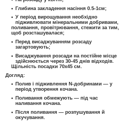
Глибина закладення насіння 0.5-1см;
У період вирощування необхідно
підживлювати мінеральними добривами,
поливання, провітрювання, стежити за тим,
щоб розсташувалася;
Перед висаджуванням розсаду
загартовують;
Висаджування розсади на постійне місце
здійснюється через 30-45 днів відходів.
Щільність посадки 70x45 см.
Догляд:
Полив і підживлення N-добринами — у
період утворення кочана.
Поливання обмежують — під час
наливання кочана.
Після поливання — розпушування й
окучування.