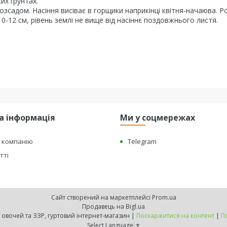
их ґрунтах.
садом. Насіння висіває в горщики наприкінці квітня-начаюва. Р
0-12 см, рівень землі не вище від насіннє поздовжнього листя.
а інформація
Ми у соцмережах
о компанію
Telegram
тті
Сайт створений на маркетплейсі
Prom.ua
Продавець на Bigl.ua
"BEST HARVEST" - насіння овочей та ЗЗР, гуртовий інтернет-магазин |
Поскаржитися на контент
|
П
Select Language
▼