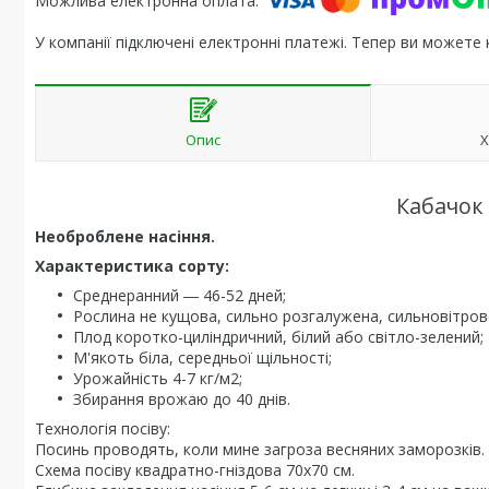
У компанії підключені електронні платежі. Тепер ви можете
Опис
Х
Кабачок
Необроблене насіння.
Характеристика сорту:
Среднеранний ― 46-52 дней;
Рослина не кущова, сильно розгалужена, сильновітров
Плод коротко-циліндричний, білий або світло-зелений;
М'якоть біла, середньої щільності;
Урожайність 4-7 кг/м2;
Збирання врожаю до 40 днів.
Технологія посіву:
Посинь проводять, коли мине загроза весняних заморозків.
Схема посіву квадратно-гніздова 70x70 см.