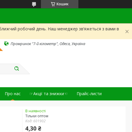
Кошик
йближчий робочий день. Наш менеджер зв’яжеться з вами в
Промринок "7-й кілометр", Одеса, Україна
Про нас
☞Акції та знижки☜
Прайс-листи
В наявності
Тільки оптом
Код:
601902
4,30 ₴