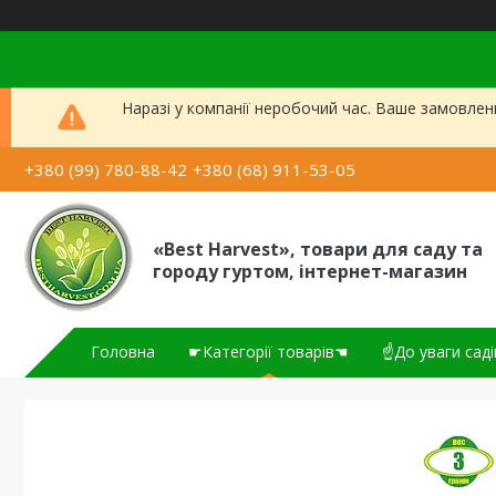
Наразі у компанії неробочий час. Ваше замовлен
+380 (99) 780-88-42
+380 (68) 911-53-05
«Best Harvest», товари для саду та
городу гуртом, інтернет-магазин
Головна
☛Категорії товарів☚
☝До уваги саді