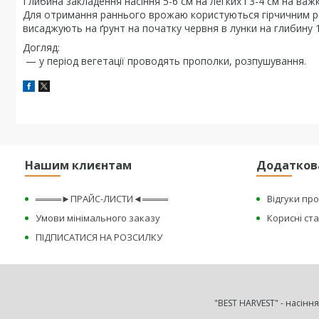
Глибина закладення насіння 5-6 см на легких і 3-4 см на важк
Для отримання раннього врожаю користуються гірчичним роз
висаджують на ґрунт на початку червня в лунки на глибину 1
Догляд:
— у період вегетації проводять прополки, розпушування.
Нашим клиєнтам
Додатков
════►ПРАЙС-ЛИСТИ◄════
Відгуки пр
Умови мінімального заказу
Корисні ста
ПІДПИСАТИСЯ НА РОЗСИЛКУ