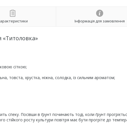
арактеристики
Інформація для замовлення
 «Титоловка»
ковою сіткою;
ільна, товста, хрустка, ніжна, солодка, із сильним ароматом;
ь спеку. Посівши в ґрунт починають тоді, коли ґрунт прогрієть
го стійкого росту культури повітря має бути прогріте до темпе