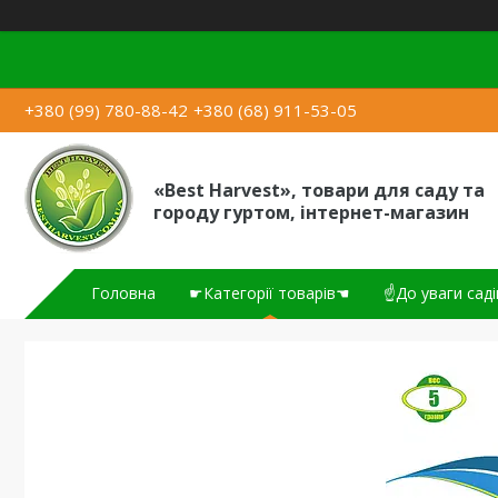
+380 (99) 780-88-42
+380 (68) 911-53-05
«Best Harvest», товари для саду та
городу гуртом, інтернет-магазин
Головна
☛Категорії товарів☚
☝До уваги саді