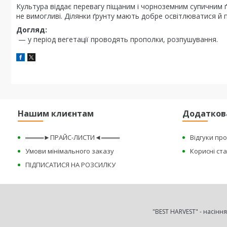
Культура віддає перевагу піщаним і чорноземним супичним ґ
не вимогливі. Ділянки ґрунту мають добре освітлюватися й п
Догляд:
— у період вегетації проводять прополки, розпушування.
Нашим клиєнтам
Додатков
════►ПРАЙС-ЛИСТИ◄════
Відгуки пр
Умови мінімального заказу
Корисні ста
ПІДПИСАТИСЯ НА РОЗСИЛКУ