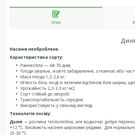
Опис
Х
Диня
Насіння необроблене.
Характеристика сорту:
Раннеспіла — 68-70 днів;
Плоди овальні, жовте забарвлення, з повною або част
Маса плода 1,2-2,6 кг;
М'якоть біла, іноді із зеленим відтінком біля шкірки, щ
Урожайність 2,3-3,3 кг/ м2;
Сорт стійкий до хвороб;
Транспортабельність середня;
Використовують у свіжому вигляді.
Технологія посіву:
Дыня
— рослина теплолюбна, але водночас добре переносит
+12 °C. Висівають насіння широкими рядами. Для нормально
25-30 °C.