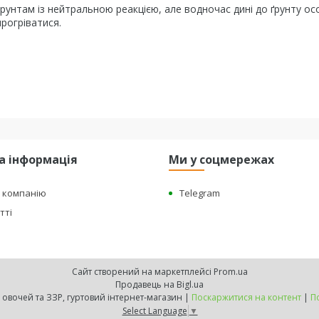
рунтам із нейтральною реакцією, але водночас дині до ґрунту о
рогріватися.
а інформація
Ми у соцмережах
о компанію
Telegram
тті
Сайт створений на маркетплейсі
Prom.ua
Продавець на Bigl.ua
"BEST HARVEST" - насіння овочей та ЗЗР, гуртовий інтернет-магазин |
Поскаржитися на контент
|
П
Select Language
▼