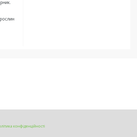
рник.
 рослин
олітика конфіденційності