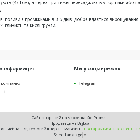
ірують (4х4 см), а через три тижні пересаджують у горщики або па
.
і поливи з проміжками в 3-5 днів. Добре вдається вирощування
і глинисті та кислі ґрунти.
а інформація
Ми у соцмережах
о компанію
Telegram
тті
Сайт створений на маркетплейсі
Prom.ua
Продавець на Bigl.ua
"BEST HARVEST" - насіння овочей та ЗЗР, гуртовий інтернет-магазин |
Поскаржитися на контент
|
П
Select Language
▼