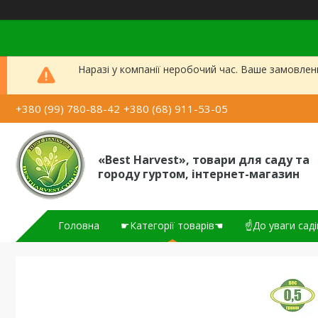
Наразі у компанії неробочий час. Ваше замовлен
+380 (99) 780-88-42
+380 (68) 911-53-05
«Best Harvest», товари для саду та
городу гуртом, інтернет-магазин
Головна
☛Категорії товарів☚
☝До уваги саді