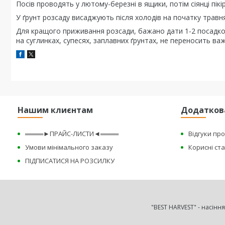
Посів проводять у лютому-березні в ящики, потім сіянці пік
У ґрунт розсаду висаджують після холодів на початку травня
Для кращого приживання розсади, бажано дати 1-2 посадков
на суглинках, супесях, заплавних ґрунтах, не переносить важк
Нашим клиєнтам
Додатков
════►ПРАЙС-ЛИСТИ◄════
Відгуки пр
Умови мінімального заказу
Корисні ста
ПІДПИСАТИСЯ НА РОЗСИЛКУ