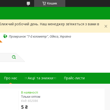
Кошик
йближчий робочий день. Наш менеджер зв’яжеться з вами в
Промринок "7-й кілометр", Одеса, Україна
Про нас
☞Акції та знижки☜
Прайс-листи
В наявності
Тільки оптом
Код:
602086
5 ₴