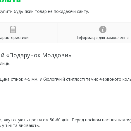
 купити будь-який товар не покидаючи сайту.
арактеристики
Інформація для замовлення
ий «Подарунок Молдови»
лиць.
ина стінок 4-5 мм. У біологічній стиглості темно-червоного кол
 яку готують протягом 50-60 днів. Перед посівом насіння намо
у тіні та висівають.